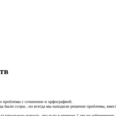
ств
ли проблемы с сочинение и орфографией.
да были ссоры , но всегда мы находили решение проблемы, вмес
нала печальную новость ,что если в течении 2 лет не забеременеть