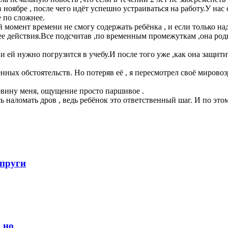
 ноябре , после чего идёт успешно устраиваться на работу.У нас с
е по сложнее.
й момент времени не смогу содержать ребёнка , и если только н
е действия.Все подсчитав ,по временным промежуткам ,она родит
 и ей нужно погрузится в учебу.И после того уже ,как она защит
нных обстоятельств. Но потеряв её , я пересмотрел своё мировоз
ловину меня, ощущение просто паршивое .
ь наломать дров , ведь ребёнок это ответственный шаг. И по это
упруги
 но