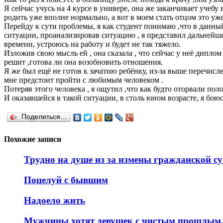
Я сейчас учусь на 4 курсе в универе, она же заканчивает учебу в
родить уже вполне нормально, а вот в моем стать отцом это уж
Перейду к сути проблемы, я как студент понимаю ,что в данны
ситуации, проанализировав ситуацию , я представил дальнейше
времени, устроюсь на работу и будет не так тяжело.
Изложив свою мысль ей , она сказала , что сейчас у неё диплом
решит ,готова ли она возобновить отношения.
Я же был ещё не готов к зачатию ребёнку, из-за выше перечисле
мне предстоит пройти с любимым человеком .
Потеряв этого человека , я ощутил ,что как будто оторвали по
И оказавшейся в такой ситуации, в столь юном возрасте, я боюс
Поделиться…
Похожие записи
Трудно на душе из за измены гражданской с
Поцелуй с бывшим
Надоело жить
Мужчины хотят девушек с чистым прошлым,