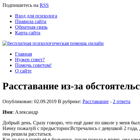
Подпишитесь
на
RSS
Вход для психолога
Правила сайта
Обратная связь
Карта сайта
Главная
Нужен совет?
Помочь советом!
О сайте
Расставание из-за обстоятель
Опубликован: 02.09.2019 В рубрике:
Расставание
-
2 ответа
Имя
: Александр
Добрый день. Сразу говорю, что ещё даже по школе у меня бы
Начну пожалуй с предыстории:Встречались с девушкой 2 года, 
она решила расстаться.
Как то раз я повёз её в больницу ,после похода к врачу ,она уз