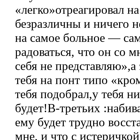
«легко»отреагировал на
безразличны и ничего н
на самое больное — са
радоваться, что он со м
себя не представляю»,а 
тебя на понт типо «кро
тебя подобрал,у тебя ни
будет!В-третьих :набива
ему будет трудно восс
мне, и что с истеричко