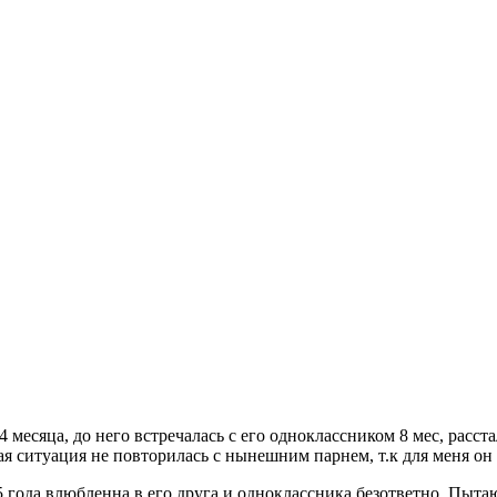
 месяца, до него встречалась с его одноклассником 8 мес, расстал
ая ситуация не повторилась с нынешним парнем, т.к для меня он
 года влюбленна в его друга и одноклассника безответно. Пытаюс