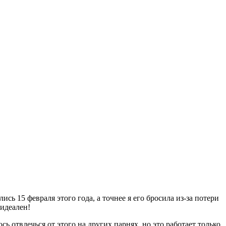
ись 15 февраля этого года, а точнее я его бросила из-за потери
 идеален!
ь отвлечься от этого на других парнях, но это работает только