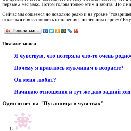
первые 2 мес макс. Потом голова только этим и забита...Но с н
Сейчас мы общаемся но довольно редко и на уровне "товарищей
отвлечься и восстановить отношения с нынешним парнем? Ему г
Поделиться…
Похожие записи
Я чувствую, что потеряла что-то очень родно
Почему я нравлюсь мужчинам в возрасте?
Он меня любит?
Начинаю отношения и тут же даю задний ход
Один ответ на "Путанница в чувствах"