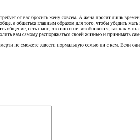
ь требует от вас бросить жену совсем. А жена просит лишь време
обще, а общаться главным образом для того, чтобы убедить мать 
ить общение, есть шанс, что оно и не возобновится, так как ма
зволить вам самому распоряжаться своей жизнью и принимать са
 смерти не сможете завести нормальную семью ни с кем. Если оди