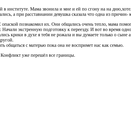
 в институте. Мама звонила и мне и ей по сгону на на дню,хотел
ались, а при расставиании девушка сказала что одна из причин-
 опаской познакомил их. Они общались очень тепло, мама помог
Начали экстренную подготовку к переезду. И вот во время одного
ались крики в духе я тебя не рожала и вы думаете только о сыне а
другой.
ать общаться с матерью пока она не воспримет нас как семью.
 Конфликт уже перешёл все границы.