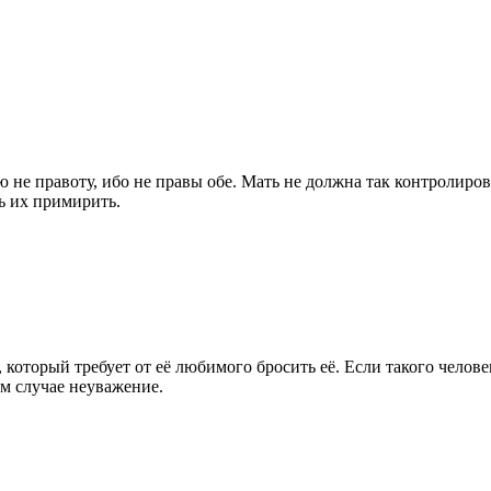
не правоту, ибо не правы обе. Мать не должна так контролирова
ь их примирить.
 который требует от её любимого бросить её. Если такого челов
ом случае неуважение.