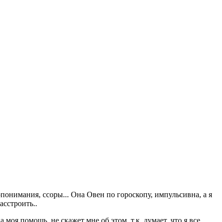
понимания, ссоры... Она Овен по гороскопу, импульсивна, а я
асстроить..
 моя помощь, не скажет мне об этом, т.к. думает, что я все