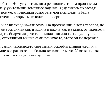
мог быть. Но тут учительница решающим тоном произнесла
а у учительниц домашнее задание, я удалилась с класса,и
о все же, я позволила осмотреть мой портфель, и была
дителей,которые мне тоже не поверили.
 и всячески унижали этим. На протяжении 2 лет я терпела, не
 не воспринимали, я ходила в школу как на казнь, от издевок я
ва, и обнаружила,что мой пинал. пинали по полу(он у нас
и, стеклянный мишка,сами понимаете, этого он не пережил.
й самой ладонью,это был самый оскорбительный жест, и я
 мне все равно очень больно вспоминать это. У меня настоящие
рылась в себе,что мне делать?