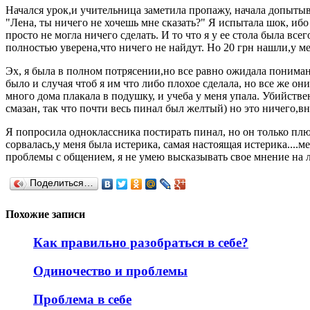
Начался урок,и учительница заметила пропажу, начала допытыв
"Лена, ты ничего не хочешь мне сказать?" Я испытала шок, ибо
просто не могла ничего сделать. И то что я у ее стола была вс
полностью уверена,что ничего не найдут. Но 20 грн нашли,у м
Эх, я была в полном потрясении,но все равно ожидала понимани
было и случая чтоб я им что либо плохое сделала, но все же он
много дома плакала в подушку, и учеба у меня упала. Убийстве
смазан, так что почти весь пинал был желтый) но это ничего,
Я попросила одноклассника постирать пинал, но он только плю
сорвалась,у меня была истерика, самая настоящая истерика....
проблемы с общением, я не умею высказывать свое мнение на лю
Поделиться…
Похожие записи
Как правильно разобраться в себе?
Одиночество и проблемы
Проблема в себе