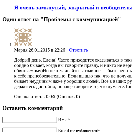
Я очень замкнутый, закрытый и необщитель
Один ответ на "Проблемы с коммуникацией"
Мария
26.01.2015 в 22:26 ·
Ответить
Добрый день, Елена! Часто приходится оказываться в таки
обидно бывает, когда вы говорите правду, и никто не ве
обвиняемому)Но не отчаивайтесь: главное — быть честным
к себе пренебрежительно. Если вышло так, что не получил
бывает неудачным даже у хороших людей. Всё в ваших рук
держитесь достойно, почаще говорите то, что думаете.Тог
Оценка ответа: 0.0/
5
(Оценок: 0)
Оставить комментарий
Имя
*
Email
(не публикуется)*