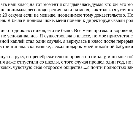
ать наш класс,на тот момент я оглядывалась,думая кто-бы это 
 не понимала,чего подозрения пали на меня, как только я уточнил
его 20 секунд если не меньше, неоценимое тому доказательство. Н
еня. Я была в полном шоке, меня повели к директору,вызвали ро
я от одноклассников, его не было. Все меня прозвали воровкой,
и не успокаивались. Я существовала в классе, но мое присутствие
нной каплей стал один случай, я вернулась в класс после переры
внутри пинала.в кармашке, лежал подарок моей покойной бабушк
нул на руку, и пренебрежительно провел по пиналу, и по мне то
меня даже отпустили со школы, с того случая прошел один год, но
дях, чувствую себя отбросом общества....я почти полностью зак