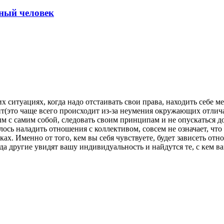
ный человек
х ситуациях, когда надо отстаивать свои права, находить себе 
рит(это чаще всего происходит из-за неумения окружающих отлич
 с самим собой, следовать своим принципам и не опускаться до 
ось наладить отношения с коллективом, совсем не означает, что 
ах. Именно от того, кем вы себя чувствуете, будет зависеть от
да другие увидят вашу индивидуальность и найдутся те, с кем в