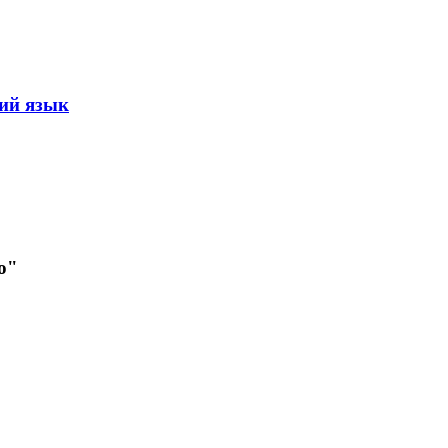
щий язык
ю"