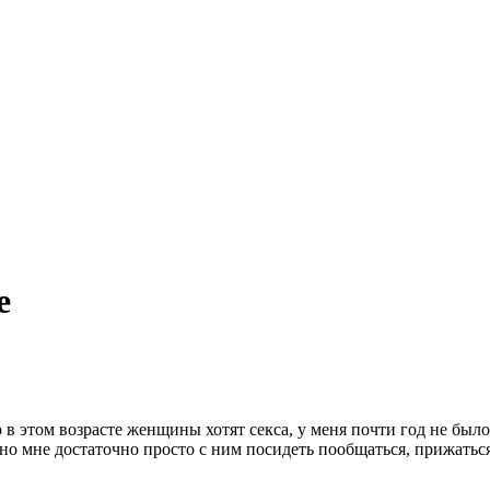
е
 в этом возрасте женщины хотят секса, у меня почти год не было с
но мне достаточно просто с ним посидеть пообщаться, прижаться