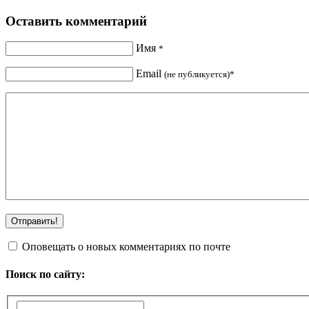
Оставить комментарий
Имя
*
Email
(не публикуется)*
Оповещать о новых комментариях по почте
Поиск по сайту: