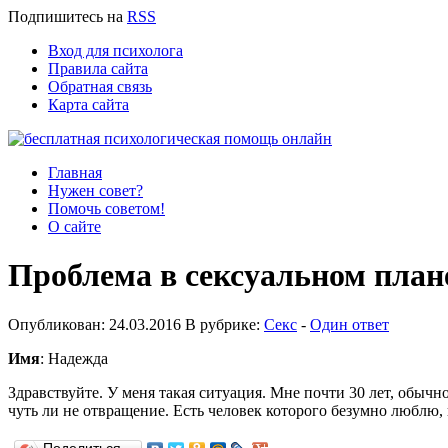
Подпишитесь
на
RSS
Вход для психолога
Правила сайта
Обратная связь
Карта сайта
Главная
Нужен совет?
Помочь советом!
О сайте
Проблема в сексуальном план
Опубликован: 24.03.2016 В рубрике:
Секс
-
Один ответ
Имя
: Надежда
Здравствуйте. У меня такая ситуация. Мне почти 30 лет, обычно
чуть ли не отвращение. Есть человек которого безумно люблю, 