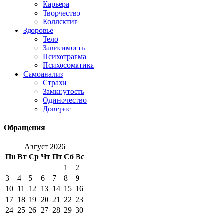
Карьера
Творчество
Коллектив
Здоровье
Тело
Зависимость
Психотравма
Психосоматика
Самоанализ
Страхи
Замкнутость
Одиночество
Доверие
Обращения
Август 2026
Пн
Вт
Ср
Чт
Пт
Сб
Вс
1
2
3
4
5
6
7
8
9
10
11
12
13
14
15
16
17
18
19
20
21
22
23
24
25
26
27
28
29
30