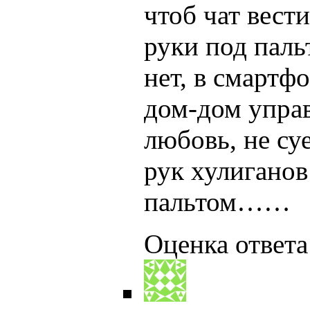
чтоб чат вест
руки под паль
нет, в смартф
дом-дом упра
любовь, не су
рук хулиганов
пальтом……
Оценка ответа: