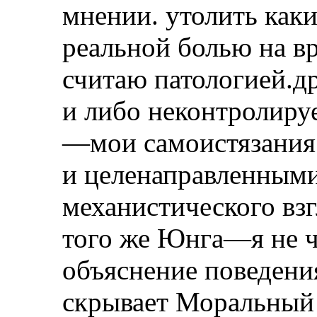
мнении. утолить как
реальной болью на вр
считаю патологией.д
и либо неконтролиру
—мои самоистязания
и целенаправленными
механистического взг
того же Юнга—я не чи
объяснение поведени
скрывает Моральный