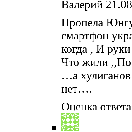
Валерий
21.08
Пропела Юнгу 
смартфон укра
когда , И рук
Что жили ,,По
…а хулиганов 
нет….
Оценка ответа: