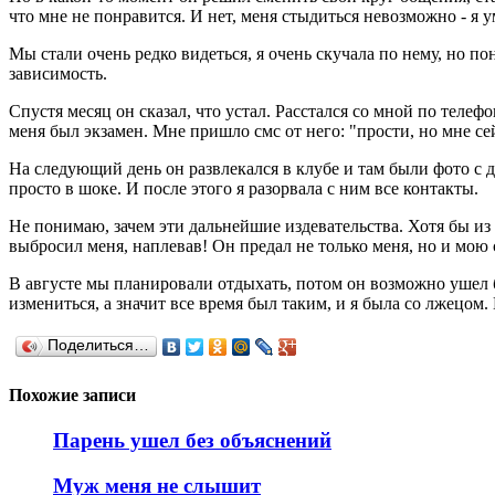
что мне не понравится. И нет, меня стыдиться невозможно - я ум
Мы стали очень редко видеться, я очень скучала по нему, но по
зависимость.
Спустя месяц он сказал, что устал. Расстался со мной по телеф
меня был экзамен. Мне пришло смс от него: "прости, но мне сей
На следующий день он развлекался в клубе и там были фото с де
просто в шоке. И после этого я разорвала с ним все контакты.
Не понимаю, зачем эти дальнейшие издевательства. Хотя бы из 
выбросил меня, наплевав! Он предал не только меня, но и мою
В августе мы планировали отдыхать, потом он возможно ушел б
измениться, а значит все время был таким, и я была со лжецом.
Поделиться…
Похожие записи
Парень ушел без объяснений
Муж меня не слышит