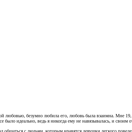
ой любовью, безумно любила его, любовь была взаимна. Мне 19, 
се было идеально, ведь я никогда ему не навязывалась, и своим о
л общаться с людьми, которым нравятся девушки легкого поведения