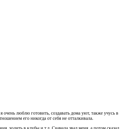
я очень люблю готовить, создавать дома уют, также учусь в
тношением его никогда от себя не отталкивала.
, ходить в клубы и т.д. Сначала звал меня, а потом сказал,