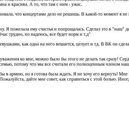
на и красива. А то, что там с ним - ужас.
нимала, что концертами дело не решишь. В какой-то момент я не 
ону. Я пожелала ему счастья и попрощалась. Сделал это в "наш" 
час трудно, но надеюсь, все будет норм и т.д"
вушками, как одна на него вешается, целует и тд. В ВК он сдела
уважения ко мне, можно было бы этого не делать так сразу! Серд
 семью, потому что мы все считали его полноценным членом наше
ы в армию, но я готова была ждать. Я не хочу его вернуть! Мне
 Пожалуйста, дайте мне совет, как справиться с этой болью. Иног