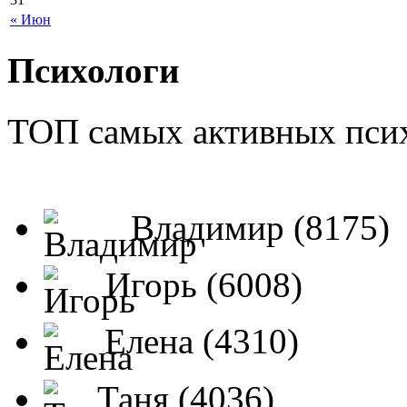
« Июн
Психологи
ТОП самых активных псих
Владимир (8175)
Игорь (6008)
Елена (4310)
Таня (4036)