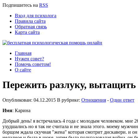
Подпишитесь
на
RSS
Вход для психолога
Правила сайта
Обратная связь
Карта сайта
Главная
Нужен совет?
Помочь советом!
О сайте
Пережить разлуку, вытащить 
Опубликован: 04.12.2015 В рубрике:
Отношения
-
Один ответ
Имя
: Карина
Добрый день! я встречалась 4 года с молодым человеком. мне 2
ухудшались но я так не считала и не знала этого. моему мужчине
борщом ждала скучная "жена" которая смотрит дискавери. и он н
неладное и была в шоке. затем была полугодовалая война. он бы