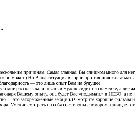
я"
ескольким причинам. Самая главная: Вы слишком много для него
его не может.) Но Ваша ситуация в корне противоположная: мать
еблагодарность — это лишь опыт Вам на будущее.
ую мне рассказывали: пьяный мужик сидит на скамейке, а две же
лагодаря Вашему опыту, она будет Вас «подымать» в НЕБО, а не 
ство — это заторможенные эмоции.) Смотрите хорошие фильмы и 
мора. Умение смотреть на себя со стороны с юмором защищает о