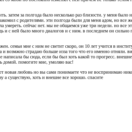
ть. затем за полгода было несколько раз близости. у меня было 
акомил с родителями. эти полгода были для меня адом, но все же 
тела умереть. сейчас нет. мы не общаемся уже три недели. но все
 и с ней было много диалогов и с ним. в последнем он сильно пь
жен. семьи мне с ним не светит скоро, он 10 лет учится в институ
лива и возмжно страдаю больше изза того что его именно отняли. 
написала бы сюда, если бы был хоть какой то прогресс. внешне -
ть домой. помогите мне, умоляю вас!
ет новая любовь но вы сами понимаете что не воспринимаю никог
ву а существую, хоть и внешне все хорошо. cпасите