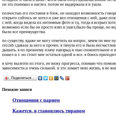
он это понимал и наглел. потом не выдержала я и ушла.
полностью его поставив в блок. он находил возможность говори
открыто сойтись не хотел и уже вел отношения с ней, даже позн
с ней, когда видела их интимные фото и тд. тогда я всерьез хо
возможно если бы он просто взял и ушел,было бы проще, но ведь
были все преимущества.
по существу, ядаже не могу ответить на вопрос, зачем он мне ну
сессиb сдавала за него и прочее. я тянула его и была несчаст
дышать, я по прежнему плачу навзрыд и пью спокоительное и не 
пошел и т. но стоит мне остаться одной и все. я боюсь приходи
я хочу вылезти из этого, не вижу прогресса, поимаю что помож
зависимости.и очень сильной. и это ломает мою жизнь, я не жи
Поделиться…
Похожие записи
Отношения с парнем
Кажется, я становлюсь тираном