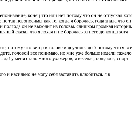
непонимание, конец это или нет потому что он не отпускал хотя
не так невоносимы как те, когда я боролась, года знала что он
 эти полгода он не выходит из головы. слишком громкая история.
яный сказал что я лохая и не боролась за него до конца хотя
те, потому что ветер в голове и доучился до 5 потому что я все
видите, головой все понимаю. но мне уже больше недели тяжело
 да! у меня стало много ухажеров, я веселая, общаюсь, спорт
о и насильно не могу себя заставить влюбиться. я в