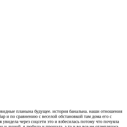
очевидные планына будущее. история банальна. наши отношения
 бар и по сравнению с веселой обстановкой там дома его с
я увидела через соцсети это и взбесилась потому что почуяла
 и душой. я любила и прощала, а та и во все не отлеплялась.