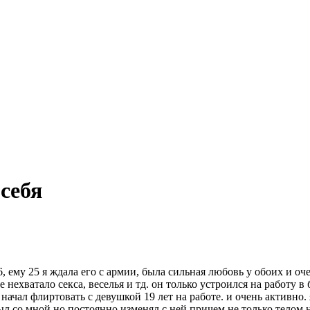
себя
6, ему 25 я ждала его с армии, была сильная любовь у обоих и 
 нехватало секса, веселья и тд. он только устроился на работу в
ачал флиртовать с девушкой 19 лет на работе. и очень активно. 
л со мной но постоянно изменял с ней причем не только телом но