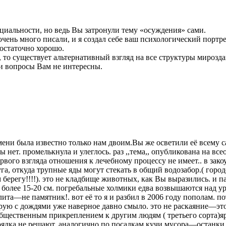
нциальности, но ведь Вы затронули тему «осуждения» сами.
 очень много писали, и я создал себе ваш психологический портр
достаточно хорошо.
 то существует альтернативный взгляд на все структуры мирозда
ти вопросы Вам не интересны.
мени была известно только нам двоим.Вы же осветили её всему са
ы нет. промелькнула и улеглось. раз ,,тема,, опубликована на 
вого взгляда отношения к лечебному процессу не имеет.. в закоул
га, откуда трупные яды могут стекать в общий водозабор.( горо
берегу!!!!). это не кладбище животных, как Вы выразились. и п
более 15-20 см. погребальные холмики едва возвышаются над уро
ита—не памятник!. вот её то я и разбил в 2006 году пополам. 
орую с дождями уже наверное давно смыло. это не раскаяние—эт
бщественным прикреплением к другим людям ( третьего сорта)яр
рядка не решают. аналогично по посадкам кучи мусора—останки