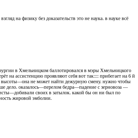
згляд на физику без доказательств это не наука. в науке всё
ирургии в Хмельницком баллотировался в мэры Хмельницкого
ёт на ассистенцию проявляют себя вот так:::: прибегает на 6 й
с высоты—она не может найти дежурную смену. нужно чтобы
наше дело. оказалось—перелом бедра—падение с зерновоза —
шисты—добивали своих в затылок. какой бы он ни был по
сность жировой эмболии.