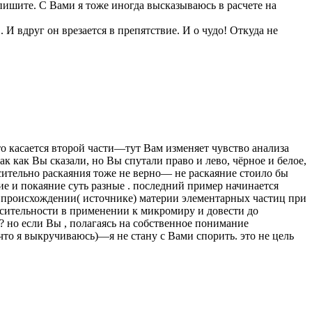
 пишите. С Вами я тоже иногда высказываюсь в расчете на
 И вдруг он врезается в препятствие. И о чудо! Откуда не
о касается второй части—тут Вам изменяет чувство анализа
к как Вы сказали, но Вы спутали право и лево, чёрное и белое,
сительно раскаяния тоже не верно— не раскаяние стоило бы
е и покаяние суть разные . последний пример начинается
 происхождении( источнике) материи элементарных частиц при
ительности в применении к микромиру и довести до
 но если Вы , полагаясь на собственное понимание
что я выкручиваюсь)—я не стану с Вами спорить. это не цель