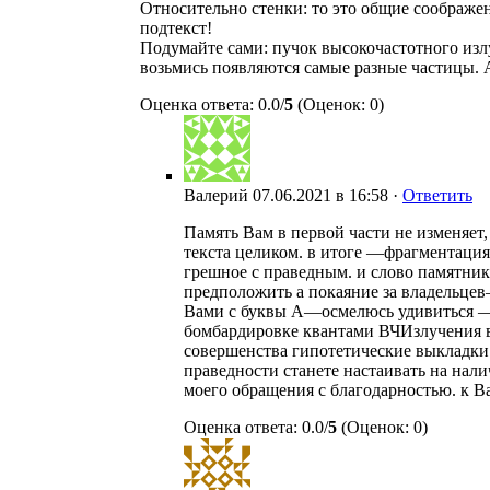
Относительно стенки: то это общие соображен
подтекст!
Подумайте сами: пучок высокочастотного излуч
возьмись появляются самые разные частицы. А
Оценка ответа: 0.0/
5
(Оценок: 0)
Валерий
07.06.2021 в 16:58 ·
Ответить
Память Вам в первой части не изменяет
текста целиком. в итоге —фрагментация 
грешное с праведным. и слово памятник
предположить а покаяние за владельцев
Вами с буквы А—осмелюсь удивиться —э
бомбардировке квантами ВЧИзлучения в
совершенства гипотетические выкладки 
праведности станете настаивать на нали
моего обращения с благодарностью. к Ва
Оценка ответа: 0.0/
5
(Оценок: 0)