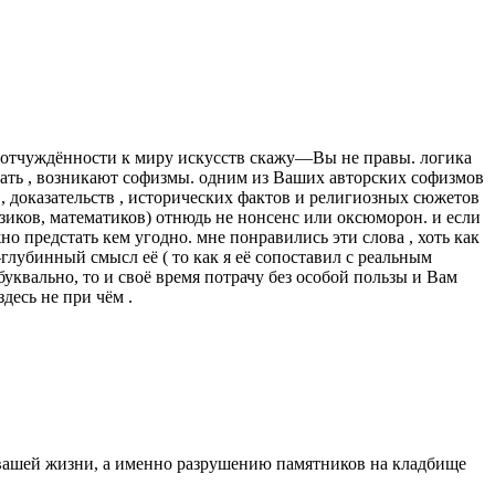
об отчуждённости к миру искусств скажу—Вы не правы. логика
вать , возникают софизмы. одним из Ваших авторских софизмов
 , доказательств , исторических фактов и религиозных сюжетов
физиков, математиков) отнюдь не нонсенс или оксюморон. и если
но предстать кем угодно. мне понравились эти слова , хоть как
глубинный смысл её ( то как я её сопоставил с реальным
 буквально, то и своё время потрачу без особой пользы и Вам
десь не при чём .
из вашей жизни, а именно разрушению памятников на кладбище