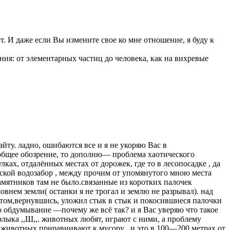
ет. И даже если Вы измените свое ко мне отношение, я буду к
ния: от элементарных частиц до человека, как на вихревые
йту. ладно, ошибаются все и я не укоряю Вас в
всеобщее обозрение, то дополню— проблема хаотического
ках, отдалённых местах от дорожек, где то в лесопосадке , да
дской водозабор , между прочим от упомянутого мною места
амятников там не было.связанные из коротких палочек
внем земли( останки я не трогал и землю не разрывал). над
потом,вернувшись, уложил стык в стык и покосившиеся палочки
о обдумывание —почему же всё так? и я Вас уверяю что такое
лыка ,,Ш,,. животных любят, играют с ними, а проблему
 животных приравнивают к мусору . и это в 100—200 метрах от