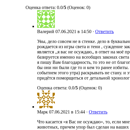
Оценка ответа: 0.0/
5
(Оценок: 0)
Валерий
07.06.2021 в 14:50 ·
Ответить
Увы, дело совсем не в стенке. дело в буква
рождается из игры света и тени , суждение 
является ,,я вас не осуждаю,, в ответ на мо
базируется именно на всеобщих законах света 
я пишу Вам благодарность, то это не от благо
бы они ни были где то и кем то ранее избиты.
событием этого утра) раскрывать не стану. и 
придётся поморщиться от детальной хронологи
Оценка ответа: 0.0/
5
(Оценок: 0)
Марк
07.06.2021 в 15:44 ·
Ответить
Что касается «я Вас не осуждаю», то, если м
животных, причем упор был сделан на ваших с