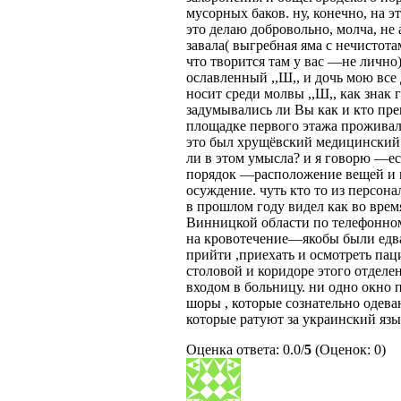
мусорных баков. ну, конечно, на э
это делаю добровольно, молча, не
завала( выгребная яма с нечистот
что творится там у вас —не лично
ославленный ,,Ш,, и дочь мою все 
носит среди молвы ,,Ш,, как знак 
задумывались ли Вы как и кто пре
площадке первого этажа проживала
это был хрущёвский медицинский к
ли в этом умысла? и я говорю —ес
порядок —расположение вещей и п
осуждение. чуть кто то из персон
в прошлом году видел как во врем
Винницкой области по телефонному
на кровотечение—якобы были едва 
прийти ,приехать и осмотреть пац
столовой и коридоре этого отделе
входом в больницу. ни одно окно
шоры , которые сознательно одева
которые ратуют за украинский язы
Оценка ответа: 0.0/
5
(Оценок: 0)