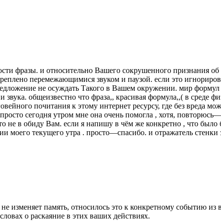
льности фразы. и относительно Вашего сокрушенного признания 
закреплено перемежающимися звуком и паузой. если это игнориро
ё предложение не осуждать Такого в Вашем окружении. мир формул
и звука. общеизвестно что фраза,, красивая формула,,( в среде 
говейного почитания к этому интернет ресурсу, где без вреда мож
 просто сегодня утром мне она очень помогла , хотя, повторюсь—
это не в обиду Вам. если я напишу в чём же конкретно , что было
и моего текущего утра . просто—спасибо. и отражатель стенки з
не не изменяет память, относилось это к конкретному событию 
ловах о раскаяние в этих ваших действиях.