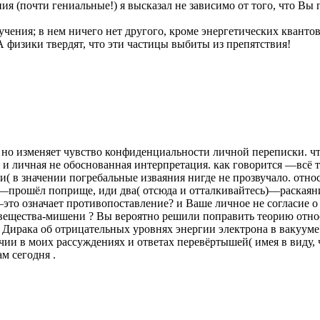
ия (почти гениальные!) я высказал не зависимо от того, что Вы
ения; в нем ничего нет другого, кроме энергетических квантов.
 физики твердят, что эти частицы выбиты из препятствия!
, но изменяет чувство конфиденциальности личной переписки. чт
и личная не обоснованная интерпретация. как говорится —всё та
и( в значении погребальные изваяния нигде не прозвучало. отно
—прошёл поприще, иди два( отсюда и отталкивайтесь)—раскаяни
то означает противопоставление? и Ваше личное не согласие о
ещества-мишени ? Вы вероятно решили поправить теорию относ
Дирака об отрицательных уровнях энергии электрона в вакууме?
чии в моих рассуждениях и ответах перевёртышей( имея в виду, 
м сегодня .