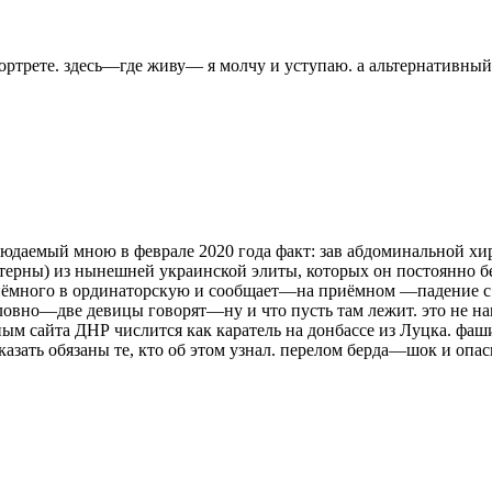
ортрете. здесь—где живу— я молчу и уступаю. а альтернативный в
людаемый мною в феврале 2020 года факт: зав абдоминальной х
терны) из нынешней украинской элиты, которых он постоянно бер
риёмного в ординаторскую и сообщает—на приёмном —падение 
ословно—две девицы говорят—ну и что пусть там лежит. это не 
нным сайта ДНР числится как каратель на донбассе из Луцка. фа
зать обязаны те, кто об этом узнал. перелом берда—шок и опа