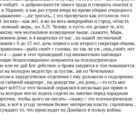
 пойдёт . о добровольности такого труда и говорить опасно( я
 Украине, и как раз утром вчера во время уборки очередного
ражение—,,не трогать,, ( это прозвучало как отголосок того
й логики—как же!, я же на весь микрорайон и город, область
нежный зверь,, по А.П. Чехову. и пусть это делают те, кто
словатая, чем молчаливое возмущение выше. скажите, Марк,
ежнем доме, в 4 кварталах от нас , на нашей лестничной
ком с 6 до 15 лет. дочь первого или второго секретаря обкома.
равильно—рыба гниёт с головы. но так ли уж ,,она,,гниёт. нет
 что я —даже в этот прошедший год внимательно наблюдал
ующие безапелляционно опираются на психиатрическое
е или не дай Бог действие и брови хмурятся и тон повышается.
л на молодую медсестру за пустяк. зав из Чечельника
носом в хирургическое отделение ( ему доложили о подозрении
 съёмной квартире , на дежурстве ,,на дому,,—то есть мог
т всё!!!) и этот больной оправлялся несколько раз прямо в
нты которые могли ходить сидели на лавочке перед парадным
рточек. чтобы долго не писать—скажу::: это психиатрические
ры, и всё в угоду личным бизнес интересам власти. горлопаны ,
осуждают то, что происходит на Донбассе в пользу войны.