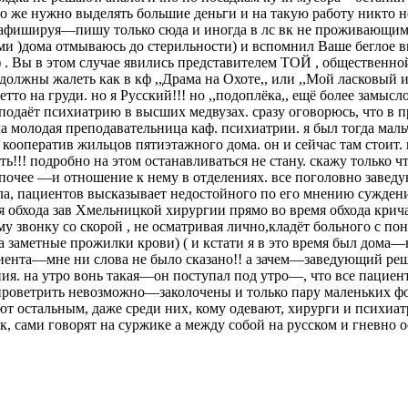
то же нужно выделять большие деньги и на такую работу никто не
 афишируя—пишу только сюда и иногда в лс вк не проживающим в
ами )дома отмываюсь до стерильности) и вспомнил Ваше беглое вы
) . Вы в этом случае явились представителем ТОЙ , общественно
должны жалеть как в кф ,,Драма на Охоте,, или ,,Мой ласковый и 
гетто на груди. но я Русский!!! но ,,подоплёка,, ещё более замы
подаёт психиатрию в высших медвузах. сразу оговорюсь, что в пр
 молодая преподавательница каф. психиатрии. я был тогда мальчи
ооператив жильцов пятиэтажного дома. он и сейчас там стоит. п
ть!!! подробно на этом останавливаться не стану. скажу только
очее —и отношение к нему в отделениях. все поголовно завед
ала, пациентов высказывает недостойного по его мнению суждени
я обхода зав Хмельницкой хирургии прямо во время обхода крича
 звонку со скорой , не осматривая лично,кладёт больного с по
заметные прожилки крови) ( и кстати я в это время был дома—на
иента—мне ни слова не было сказано!! а зачем—заведующий решае
ния. на утро вонь такая—он поступал под утро—, что все пацие
 проветрить невозможно—заколочены и только пару маленьких фо
ют остальным, даже среди них, кому одевают, хирурги и психиат
к, сами говорят на суржике а между собой на русском и гневно 