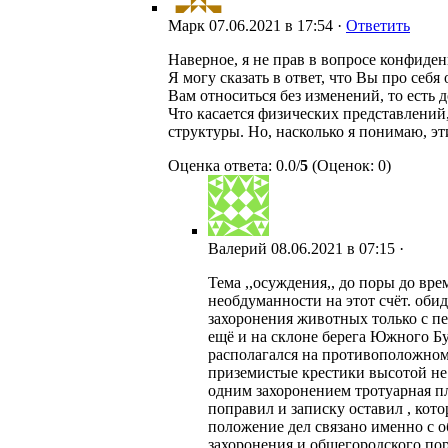
Марк
07.06.2021 в 17:54 ·
Ответить
Наверное, я не прав в вопросе конфиде
Я могу сказать в ответ, что Вы про себя
Вам относиться без изменений, то есть 
Что касается физических представлений,
структуры. Но, насколько я понимаю, э
Оценка ответа: 0.0/
5
(Оценок: 0)
Валерий
08.06.2021 в 07:15 ·
Тема ,,осуждения,, до поры до вре
необдуманности на этот счёт. обид
захоронения животных только с пер
ещё и на склоне берега Южного Бу
располагался на противоположном 
приземистые крестики высотой не 
одним захоронением тротуарная пл
поправил и записку оставил , кот
положение дел связано именно с о
захоронения и общегородского по