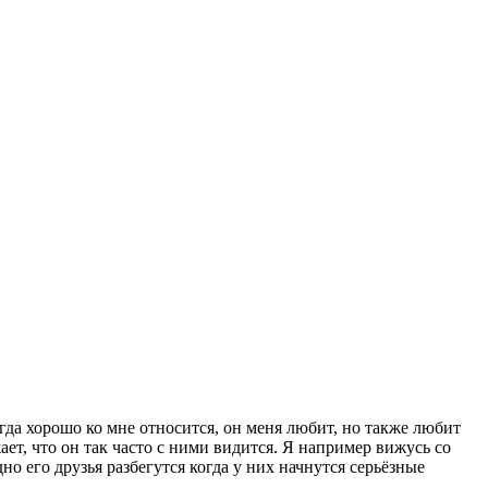
егда хорошо ко мне относится, он меня любит, но также любит
ает, что он так часто с ними видится. Я например вижусь со
но его друзья разбегутся когда у них начнутся серьёзные