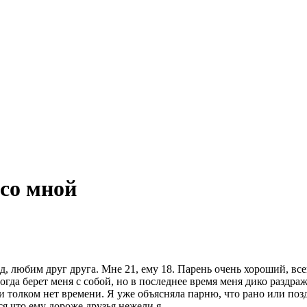
 со мной
д, любим друг друга. Мне 21, ему 18. Парень очень хороший, вс
гда берет меня с собой, но в последнее время меня дико раздраж
 и толком нет времени. Я уже объясняла парню, что рано или позд
ся что ему дороже друзья нежели я.