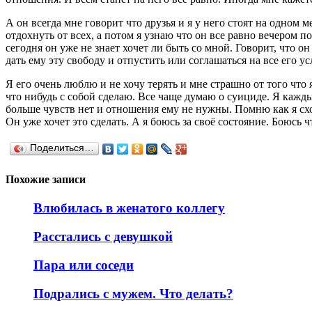
А он всегда мне говорит что друзья и я у него стоят на одном 
отдохнуть от всех, а потом я узнаю что он все равно вечером п
сегодня он уже не знает хочет ли быть со мной. Говорит, что он
дать ему эту свободу и отпустить или соглашаться на все его ус
Я его очень люблю и не хочу терять и мне страшно от того что я
что нибудь с собой сделаю. Все чаще думаю о суициде. Я кажды
больше чувств нет и отношения ему не нужны. Помню как я схо
Он уже хочет это сделать. А я боюсь за своё состояние. Боюсь ч
Поделиться…
Похожие записи
Влюбилась в женатого коллегу
Расстались с девушкой
Пара или соседи
Подрались с мужем. Что делать?