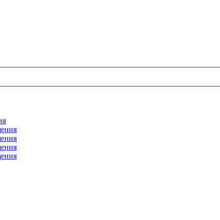
ия
щения
щения
щения
щения