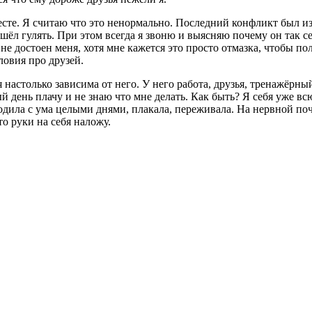
месте. Я считаю что это ненормально. Последний конфликт был из
ошёл гулять. При этом всегда я звоню и выясняю почему он так с
 не достоен меня, хотя мне кажется это просто отмазка, чтобы по
ловия про друзей.
 настолько зависима от него. У него работа, друзья, тренажёрный
й день плачу и не знаю что мне делать. Как быть? Я себя уже всю
дила с ума целыми днями, плакала, переживала. На нервной почв
то руки на себя наложу.