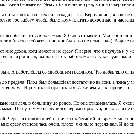
моя жена беременна. Чему я был конечно рад, хотя и совершенно,
ы и старались изо всех сил сгладить это. Вернувшись, я долгое в
остую гос работу, чтобы было кому платить декретные, и частень
чтобы обеспечить свою семью. Я был в отчаянии. Мое состояние 
диплом (высшее образование мне бы явно не помешало). Родители
сет мне доход, хотя может и не сразу. Я верил, что я научусь и у
я очень нервничал, выполняя эту работу. Но отступать уже было 
о.
енивый. А работа была со свободным графиком. Что добавляло ог
до предела. Плод был большой (я достаточно высок), а жена у м
ает ее мама. И рожать собиралась там. А живем мы в городе. Т.е. 
аме или лечь в больницу до родов. Но она отказывалась. Я очень
 маме. По пути у меня случился первый приступ, но тогда я не о
рой. Через несколько дней панических беганий по врачам мне по
, мне сразу становилась очень плохо, я сильно переживал. И до 