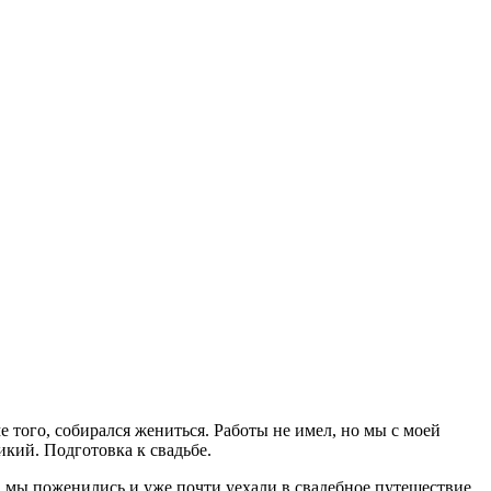
е того, собирался жениться. Работы не имел, но мы с моей
икий. Подготовка к свадьбе.
гда мы поженились и уже почти уехали в свадебное путешествие