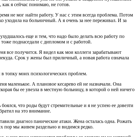
 как я сейчас понимаю, не готов.
ремя не мог найти работу. У нас с этим всегда проблема. Потом
ко уходила на больничный. А я очень за нее переживал. И за
ухудшалось еще и тем, что надо было делать всю работу по
 тоже поднаседали с дипломом и с работой.
 меня все получится. Я видел как мои коллеги зарабатывают
некуда. Срок у жены был приличный, а новая работа означала
ня в топку моих психологических проблем.
еня маленькое. А плановое кесарево ей не назначали. Она
скорая бы ее увезла в местную больницу, в которой о ней ничего
 боялся, что роды будут стремительные и я не успею ее довезти
братил на это внимание.
ставили диагноз панические атаки. Жена осталась одна. Рожать
сих пор мы живем раздельно и видимся редко.