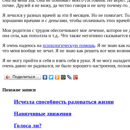
Она на меня зла. Она не понимает моего состояния. Не верит. 
почве. Друзей я не вижу, да честно говоря и не хочу почему-т
Я лечился у разных врачей за эти 8 месяцев. Но не помогает. Т
хорошими врачами и с деньгами, чтобы оплачивать этих врачей.
Мои родители с трудом обеспечивают мое лечение, которое не д
она села, как поползла и т.д.. Что также негативно сказывается
Я очень надеюсь на
психологическую помощь
. Я не знаю как 
что меня вообще не лечат. Я не знаю как решить все мои возн
Я не могу прийти в себя и взять себя в руки. Я не могу наладит
очень давно не радовался, не было хорошего настроения, поло
Поделиться…
Похожие записи
Исчезла способность радоваться жизни
Навязчивые движения
Голоса ли?