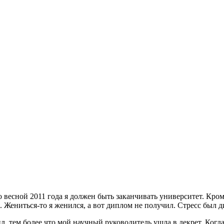
о весной 2011 года я должен быть заканчивать университет. Кром
 Жениться-то я женился, а вот диплом не получил. Стресс был д
сил, тем более что мой научный руководитель ушла в декрет. Ко