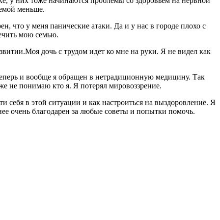
шоке, у них тоже начинаются проблемы со здоровьем на нервной
лемой меньше.
н, что у меня панические атаки. Да и у нас в городе плохо с
печить мою семью.
звитии.Моя дочь с трудом идет ко мне на руки. Я не видел как
 теперь и вообще я обращен в нетрадиционную медицину. Так
же не понимаю кто я. Я потерял мировоззрение.
сти себя в этой ситуации и как настроиться на выздоровление. Я
нее очень благодарен за любые советы и попытки помочь.