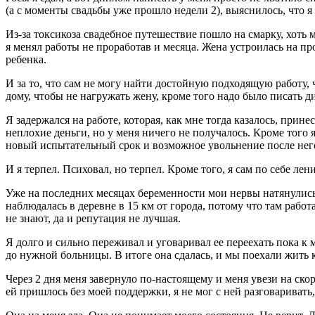
(а с моменты свадьбы уже прошло недели 2), выяснилось, что я 
Из-за токсикоза свадебное путешествие пошло на смарку, хоть м
я менял работы не проработав и месяца. Жена устроилась на пр
ребенка.
И за то, что сам не могу найти достойную подходящую работу, 
дому, чтобы не нагружать жену, кроме того надо было писать 
Я задержался на работе, которая, как мне тогда казалось, прине
неплохие деньги, но у меня ничего не получалось. Кроме того 
новый испытательный срок и возможное увольнение после нег
И я терпел. Психовал, но терпел. Кроме того, я сам по себе л
Уже на последних месяцах беременности мои нервы натянулись 
наблюдалась в деревне в 15 км от города, потому что там работ
не знают, да и репутация не лучшая.
Я долго и сильно переживал и уговаривал ее переехать пока к м
до нужной больницы. В итоге она сдалась, и мы поехали жить к
Через 2 дня меня завернуло по-настоящему и меня увези на ско
ей пришлось без моей поддержки, я не мог с ней разговаривать