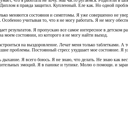
Думает, что я работать не хочу. Мы часто ругаемся. Родители в 
о. Диплом я правда защитил. Купленный. Еле как. Но одной проб
олько меняются состояния и симптомы. Я уже совершенно не увере
 Особенно учитывая то, что я не могу работать. Я не могу обес
ает результатов. Я пропускаю все самое интересное в детском ра
 на моем состоянии, из которого я не могу найти выход.
настроиться на выздоровление. Лечат меня только таблетками. А
икшие проблемы. Постоянный стресс ухудшает мое состояние. Я у
ь дыхание. Я всего боюсь. Я не знаю, что делать. Не знаю как ве
жительных эмоций. Я в панике и тупике. Молю о помощи. и зара