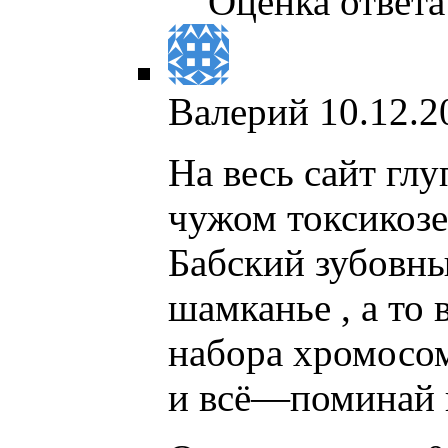
Оценка ответа:
Валерий
10.12.2
На весь сайт гл
чужом токсикозе
Бабский зубовны
шамканье , а то 
набора хромосом
и всё—поминай ка