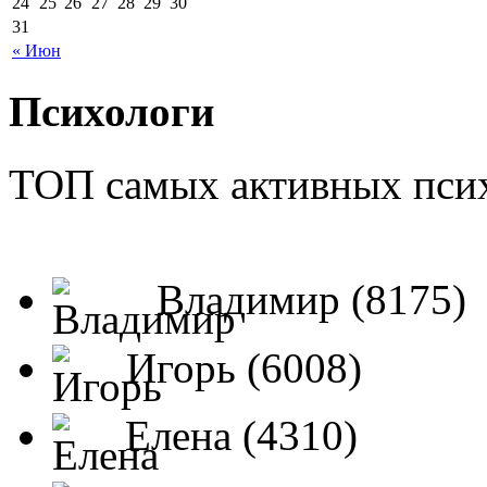
24
25
26
27
28
29
30
31
« Июн
Психологи
ТОП самых активных псих
Владимир (8175)
Игорь (6008)
Елена (4310)