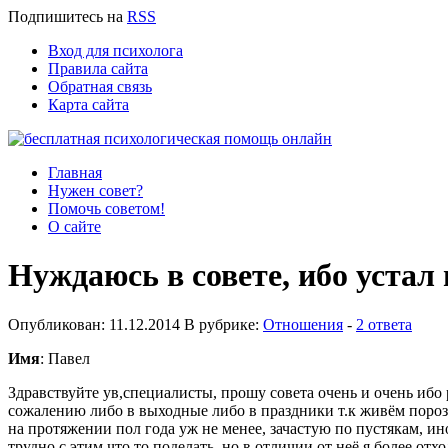
Подпишитесь
на
RSS
Вход для психолога
Правила сайта
Обратная связь
Карта сайта
Главная
Нужен совет?
Помочь советом!
О сайте
Нуждаюсь в совете, ибо устал
Опубликован: 11.12.2014 В рубрике:
Отношения
-
2 ответа
Имя
: Павел
Здравствуйте ув,специалисты, прошу совета очень и очень ибо 
сожалению либо в выходные либо в праздники т.к живём порознь
на протяжении пол года уж не менее, зачастую по пустякам, ино
трудно с этим что то поделать, но в отличии от неё я более от