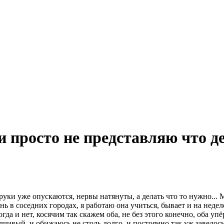
 и просто не представляю что д
руки уже опускаются, нервы натянуты, а делать что то нужно... 
 в соседних городах, я работаю она учиться, бывает и на неделе
гда и нет, косячим так скажем оба, не без этого конечно, оба уп
ходчивый, и обижаюсь не столь долго, и постоянно так уж завело