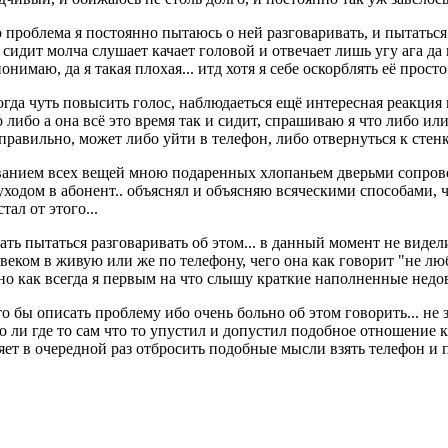
 проблема я постоянно пытаюсь о ней разговаривать, и пытаться
 сидит молча слушает качает головой и отвечает лишь угу ага да
нимаю, да я такая плохая... итд хотя я себе оскорблять её просто
ногда чуть повысить голос, наблюдаеться ещё интересная реакц
либо а она всё это время так и сидит, спрашиваю я что либо или
 правильно, может либо уйти в телефон, либо отвернуться к стенк
ванием всех вещей мною подаренных хлопаньем дверьми сопров
одом в абонент.. объяснял и объясняю всяческими способами, чт
тал от этого...
ать пытаться разговаривать об этом... в данный момент не виде
овеком в живую или же по телефону, чего она как говорит "не лю
но как всегда я первым на что слышу краткие наполненные недов
 бы описать проблему ибо очень больно об этом говорить... не 
 ли где то сам что то упустил и допустил подобное отношение к
вляет в очередной раз отбросить подобные мысли взять телефон и