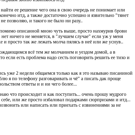
 найти ее решение чего она в свою очередь не понимает или
 конечно итд, а также достаточно успешно и язвительно "тянет
 не позволяю, и такого не было ни разу..
ия помимо описанной мною чуть выше, просто нахмурив брови
 нет ничего не меняется, в "лучшем случае" если уж у меня
е и просто так же лежать молча пялясь в неё или же уснув..
ождающимся всё тем же молчанием и уездом домой, а в
о если есть проблема надо сесть поговорить решить ее тихо и
лись уже 2 недели общаемся только как я это называю писаниной
блю я по телефону разговаривать и чё" а писать дак проще
ольством ответы и и ни чего более...
знаю что происходит и как поступить... очень прошу мудрого
 себе, или же просто избаловал подарками сюрпризами и итд...
 позвонить или написать или приехать с извинениями за не