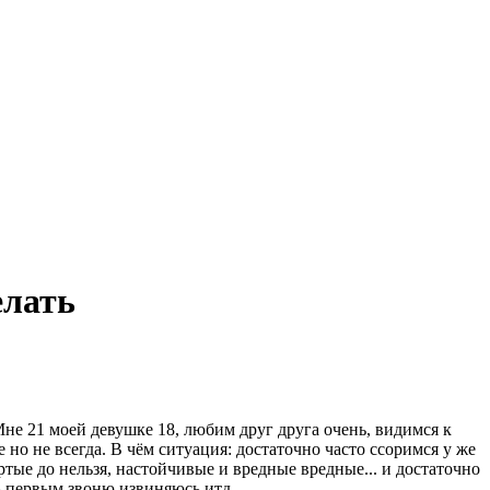
елать
Мне 21 моей девушке 18, любим друг друга очень, видимся к
 но не всегда. В чём ситуация: достаточно часто ссоримся у же
ёртые до нельзя, настойчивые и вредные вредные... и достаточно
сь первым звоню извиняюсь итд.