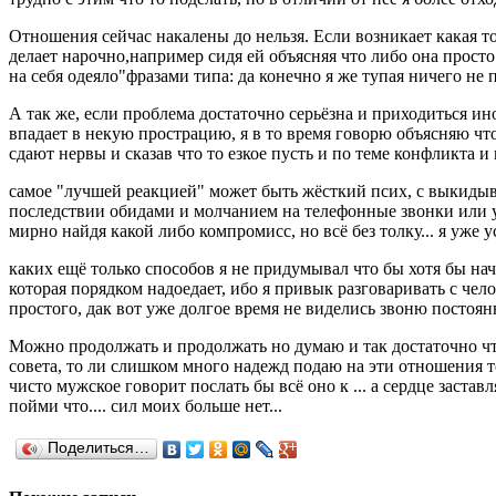
Отношения сейчас накалены до нельзя. Если возникает какая то
делает нарочно,например сидя ей объясняя что либо она просто
на себя одеяло"фразами типа: да конечно я же тупая ничего не по
А так же, если проблема достаточно серьёзна и приходиться и
впадает в некую прострацию, я в то время говорю объясняю что 
сдают нервы и сказав что то езкое пусть и по теме конфликта и
самое "лучшей реакцией" может быть жёсткий псих, с выкиды
последствии обидами и молчанием на телефонные звонки или ух
мирно найдя какой либо компромисс, но всё без толку... я уже ус
каких ещё только способов я не придумывал что бы хотя бы нач
которая порядком надоедает, ибо я привык разговаривать с чел
простого, дак вот уже долгое время не виделись звоню постоян
Можно продолжать и продолжать но думаю и так достаточно что
совета, то ли слишком много надежд подаю на эти отношения то
чисто мужское говорит послать бы всё оно к ... а сердце заста
пойми что.... сил моих больше нет...
Поделиться…