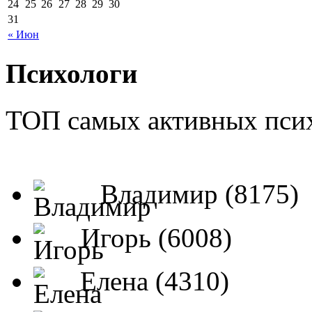
24
25
26
27
28
29
30
31
« Июн
Психологи
ТОП самых активных псих
Владимир (8175)
Игорь (6008)
Елена (4310)