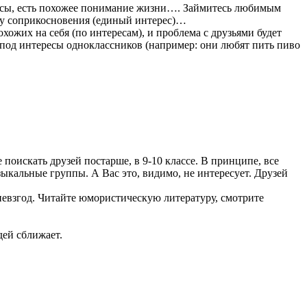
ересы, есть похожее понимание жизни…. Займитесь любимым
ку соприкосновения (единый интерес)…
охожих на себя (по интересам), и проблема с друзьями будет
я под интересы одноклассников (например: они любят пить пиво
поискать друзей постарше, в 9-10 классе. В принципе, все
ыкальные группы. А Вас это, видимо, не интересует. Друзей
невзгод. Читайте юмористическую литературу, смотрите
дей сближает.