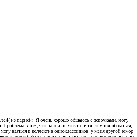
рузей( из парней). Я очень хорошо общаюсь с девочками, могу
. Проблема в том, что парни не хотят почти со мной общаться,
е могу взяться в коллектив одноклассников, у меня другой юмор,
ошению видно). Был у меня в прошлом году лучший друг, я с ним