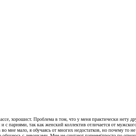
лассе, хорошист. Проблема в том, что у меня практически нету д
и с парнями, так как женский коллектив отличается от мужского
ов во мне мало, я обучаясь от многих недостатков, но почему то н
асто общаюсь с девочками, Мне не считают парнем(просто по отн