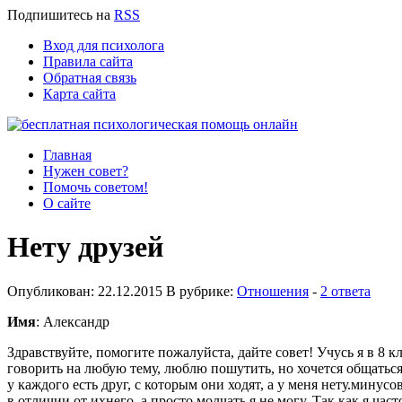
Подпишитесь
на
RSS
Вход для психолога
Правила сайта
Обратная связь
Карта сайта
Главная
Нужен совет?
Помочь советом!
О сайте
Нету друзей
Опубликован: 22.12.2015 В рубрике:
Отношения
-
2 ответа
Имя
: Александр
Здравствуйте, помогите пожалуйста, дайте совет! Учусь я в 8 к
говорить на любую тему, люблю пошутить, но хочется общаться 
у каждого есть друг, с которым они ходят, а у меня нету.минус
в отличии от ихнего, а просто молчать я не могу. Так как я ч