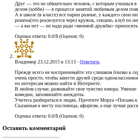
Друг — это не обязательно человек, с которым учишься 
делом (хобби) — в процессе занятий любимым делом поя
А в школе (в классе) все парни разные, у каждого свои и
решена(это реализуется через кружок, секцию, клуб по и
— а вы нет — не надо ради «мнимой дружбы» приносить 
Оценка ответа: 0.0/
5
(Оценок: 0)
Владимир
23.12.2015 в 13:13 ·
Ответить
Прежде всего не воспринимайте это слишком близко к сер
очень просто, чтобы завести друзей среди однокласснико
по интересам можно найти в Интернете.
В любом случае, развивайте свое чувство юмора. Умение
комедии, запоминайте анекдоты.
Учитесь разбираться в людях. Прочтите Моруа «Письма к
Сказанная к месту пословица, афоризм, а еще лучше расс
Оценка ответа: 0.0/
5
(Оценок: 0)
Оставить комментарий