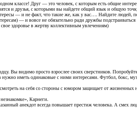
в одном классе! Друг — это человек, с которым есть общие инт
вятся и друзья, с которыми вы найдете общий язык и общую точ
нтересы — и не факт, что такие же, как у вас…. Найдите людей, п
нтересам) — и вовсе не обязательно ради дружбы подстраиватьс
свое здоровье в жертву коллективным увлечениям)
дцу. Вы видимо просто взрослее своих сверстников. Попробуйте 
в нужно иметь одинаковые с ними интересами. Футбол, бокс, муз
 смотреть на себя со стороны с юмором защищает от жизненных 
 незнакомке», Карнеги.
казанный анекдот всегда повышает престиж человека. А смех лю