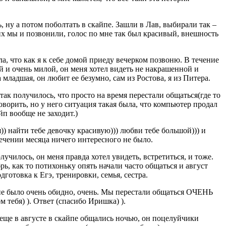
, ну а потом поболтать в скайпе. Зашли в Лав, выбирали так –
 них мы и позвонили, голос по мне так был красивый, внешность
ла, что как я к себе домой приеду вечерком позвоню. В течение
ой и очень милой, он меня хотел видеть не накрашенной и
а младшая, он любит ее безумно, сам из Ростова, я из Питера.
 так получилось, что просто на время перестали общаться(где то
оворить, но у него ситуация такая была, что компьютер продал
йп вообще не заходит.)
я)) найти тебе девочку красивую))) любви тебе большой))) и
 течении месяца ничего интересного не было.
лучилось, он меня правда хотел увидеть, встретиться, и тоже.
рь, как то потихоньку опять начали часто общаться и август
готовка к Егэ, тренировки, семья, сестра.
 мне было очень обидно, очень. Мы перестали общаться ОЧЕНЬ
 тебя) ). Ответ (спасибо Иришка) ).
ю еще в августе в скайпе общались ночью, он поцелуйчики