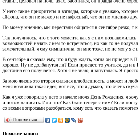
ставил, целовал на ночь, ахах. Заботился, он правда очень хорош
У него такие приоритеты и взгляды, которые я уважаю, которые
айфона, что он не мажор и не пафосный, что он по мнению друг
По моему мнению, мы перестали общаться в сентябре резко, т к
Так получилось, что с того момента как я с ним познакомилась
возможностей начать с кем то встречаться, но как то не получал
замечательный, я ему симпатична, он мне тоже, но не могу я с 
В сентябре я сказала ему, что я буду ждать, когда он приедет в
хорошо. Ну не долбанутая ли? Если приедет, то учиться, да и в
достойна его получается. Хотя я не знаю, я запуталась. Я прост
За мою жизнь это вторая сильная влюбленность, а может и любовь
меня возникла такая идея, вот все, что я думаю, что очень ск
Как я уже говорила у него в начале июля День Рождения, я хоч
и потом написать. Или что? Как быть теперь с ним? Если поступ
со всеми вопросами разобраться, кому есть что сказать помогит
Поделиться…
Похожие записи