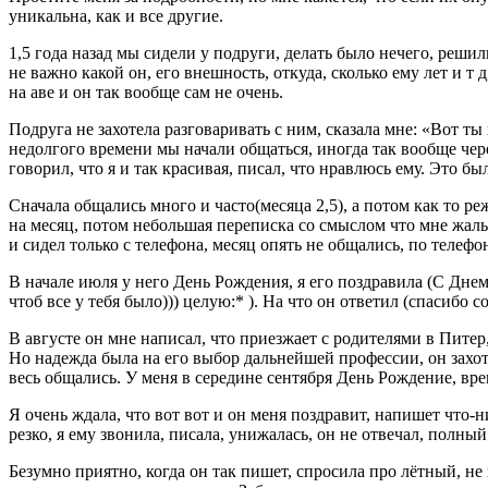
уникальна, как и все другие.
1,5 года назад мы сидели у подруги, делать было нечего, решил
не важно какой он, его внешность, откуда, сколько ему лет и т
на аве и он так вообще сам не очень.
Подруга не захотела разговаривать с ним, сказала мне: «Вот ты
недолгого времени мы начали общаться, иногда так вообще через
говорил, что я и так красивая, писал, что нравлюсь ему. Это бы
Сначала общались много и часто(месяца 2,5), а потом как то ре
на месяц, потом небольшая переписка со смыслом что мне жаль,
и сидел только с телефона, месяц опять не общались, по телефон
В начале июля у него День Рождения, я его поздравила (С Днем Р
чтоб все у тебя было))) целую:* ). На что он ответил (спасибо 
В августе он мне написал, что приезжает с родителями в Питер,
Но надежда была на его выбор дальнейшей профессии, он захоте
весь общались. У меня в середине сентября День Рождение, врем
Я очень ждала, что вот вот и он меня поздравит, напишет что-
резко, я ему звонила, писала, унижалась, он не отвечал, полн
Безумно приятно, когда он так пишет, спросила про лётный, не