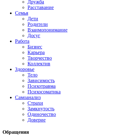
Дружба
Расставание
Семья
Дети
Родители
Взаимопонимание
Досуг
Работа
Бизнес
Карьера
Творчество
Коллектив
Здоровье
Тело
Зависимость
Психотравма
Психосоматика
Самоанализ
Страхи
Замкнутость
Одиночество
Доверие
Обращения