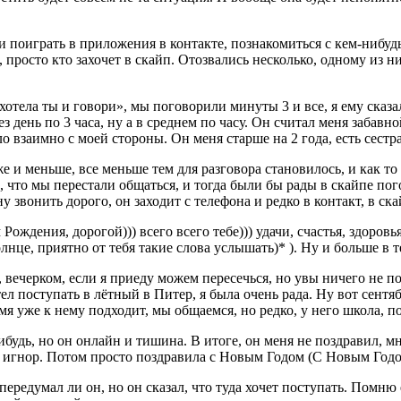
и поиграть в приложения в контакте, познакомиться с кем-нибудь
 д, просто кто захочет в скайп. Отозвались несколько, одному из
 хотела ты и говори», мы поговорили минуты 3 и все, я ему сказа
 день по 3 часа, ну а в среднем по часу. Он считал меня забавн
ло взаимно с моей стороны. Он меня старше на 2 года, есть сестр
же и меньше, все меньше тем для разговора становилось, и как то
 что мы перестали общаться, и тогда были бы рады в скайпе пог
у звонить дорого, он заходит с телефона и редко в контакт, в ска
ождения, дорогой))) всего всего тебе))) удачи, счастья, здоровь
солнце, приятно от тебя такие слова услышать)* ). Ну и больше в
 вечерком, если я приеду можем пересечься, но увы ничего не по
л поступать в лётный в Питер, я была очень рада. Ну вот сентяб
я уже к нему подходит, мы общаемся, но редко, у него школа, под
нибудь, но он онлайн и тишина. В итоге, он меня не поздравил,
ый игнор. Потом просто поздравила с Новым Годом (С Новым Годом
 передумал ли он, но он сказал, что туда хочет поступать. Помн