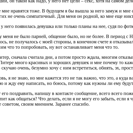
ий, он такой как надо, у него нет цели – секс, хотя на самом дел
 мне нравятся тоже. В будущем я бы вышла за него замуж и мне с
их не очень симпатичный. Для меня он родной, ко мне еще никто
 у него появилась девушка или только планы на нее, судя по фот
 у меня не было парней, общение было, но не более. В период с
ось, не получалось с моей стороны, в конечном счете я отказывал
ним что то попробовать, ну вот останавливает меня что то.
 Питер, сначала считала дни, а потом просто ждала, многим отказы
 Питере много красивых и хороших девушек и мне почему то кажет
о скучаю очень, безумно хочу с ним встретиться, обнять, эх, прос
, я не знаю, но мне кажется это не так важно, что это, а куда в
учаю и жду ему написать, но боюсь, потому как нужны ли ему буд
у его поздравить, напишу в контакте сообщение, всего всего по
ит как общаться? Что делать, если я не могу его забыть, если я
е советом, своим мнением. Заранее спасибо.