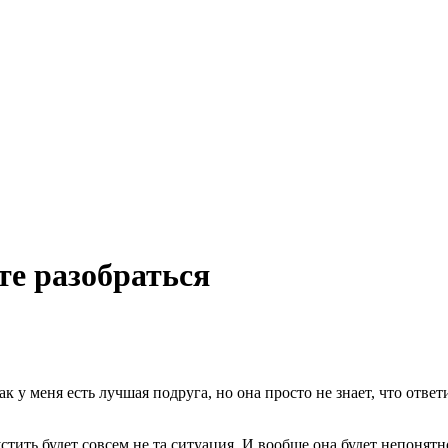
те разобраться
к у меня есть лучшая подруга, но она просто не знает, что ответи
стить будет совсем не та ситуация. И вообще она будет непонятно