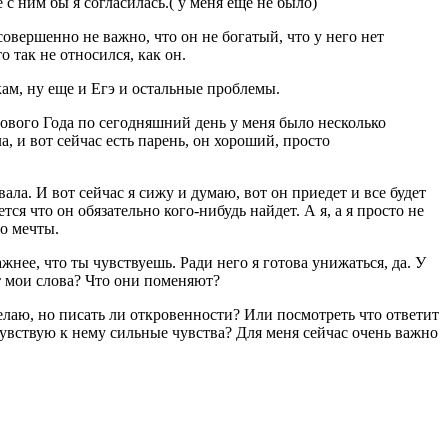
е с ним бы я согласилась.( у меня еще не было)
овершенно не важно, что он не богатый, что у него нет
 так не относился, как он.
кам, ну еще и Егэ и остальные проблемы.
 Нового Года по сегодняшний день у меня было несколько
а, и вот сейчас есть парень, он хороший, просто
вала. И вот сейчас я сижу и думаю, вот он приедет и все будет
ся что он обязательно кого-нибудь найдет. А я, а я просто не
то мечты.
ажнее, что ты чувствуешь. Ради него я готова унижаться, да. У
ут мои слова? Что они поменяют?
желаю, но писать ли откровенности? Или посмотреть что ответит
 чувствую к нему сильные чувства? Для меня сейчас очень важно