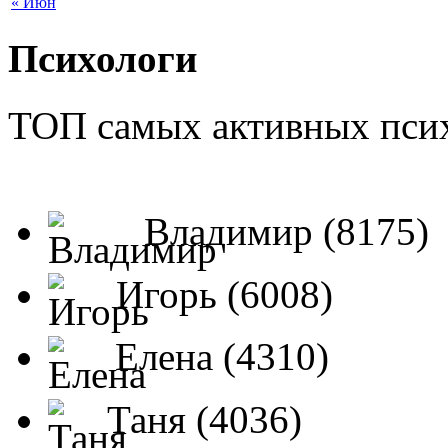
« Июн
Психологи
ТОП самых активных псих
Владимир (8175)
Игорь (6008)
Елена (4310)
Таня (4036)