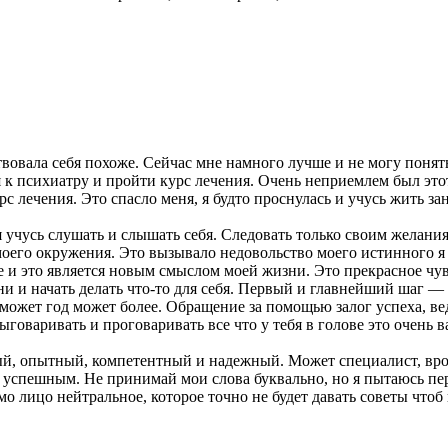
ствовала себя похоже. Сейчас мне намного лучше и не могу поня
 к психиатру и пройти курс лечения. Очень неприемлем был это
с лечения. Это спасло меня, я будто проснулась и учусь жить за
 учусь слушать и слышать себя. Следовать только своим желаниям
оего окружения. Это вызывало недовольство моего истинного я 
ебе и это является новым смыслом моей жизни. Это прекрасное чу
и и начать делать что-то для себя. Первый и главнейший шаг — 
ожет год может более. Обращение за помощью залог успеха, вед
говаривать и проговаривать все что у тебя в голове это очень 
й, опытный, компетентный и надежный. Может специалист, врод
 успешным. Не принимай мои слова буквально, но я пытаюсь пер
о лицо нейтральное, которое точно не будет давать советы чтоб 