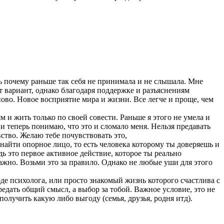
ть почему раньше так себя не принимала и не слышала. Мне
т вариант, однако благодаря поддержке и разъяснениям
ново. Новое восприятие мира и жизни. Все легче и проще, чем
 и жить только по своей совести. Раньше я этого не умела и
и теперь понимаю, что это и сломало меня. Нельзя предавать
вство. Желаю тебе почувствовать это,
найти опорное лицо, то есть человека которому ты доверяешь и
ь это первое активное действие, которое ты реально
важно. Возьми это за правило. Однако не любые уши для этого
е психолога, или просто знакомый жизнь которого счастлива с
едать общий смысл, а выбор за тобой. Важное условие, это не
получить какую либо выгоду (семья, друзья, родня итд).