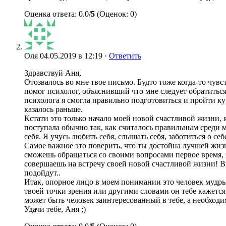
Оценка ответа: 0.0/
5
(Оценок: 0)
Оля
04.05.2019 в 12:19 ·
Ответить
Здравствуй Аня,
Отозвалось во мне твое письмо. Будто тоже когда-то чув
помог психолог, объяснивший что мне следует обратиться
психолога я смогла правильно подготовиться и пройти кур
казалось раньше.
Кстати это только начало моей новой счастливой жизни, я
поступала обычно так, как считалось правильным среди м
себя. Я учусь любить себя, слышать себя, заботиться о с
Самое важное это поверить, что ты достойна лучшей жизн
сможешь обращаться со своими вопросами первое время, м
совершаешь на встречу своей новой счастливой жизни! Вы
подойдут..
Итак, опорное лицо в моем понимании это человек мудры
твоей точки зрения или другими словами он тебе кажется
может быть человек заинтересованный в тебе, а необходим
Удачи тебе, Аня ;)