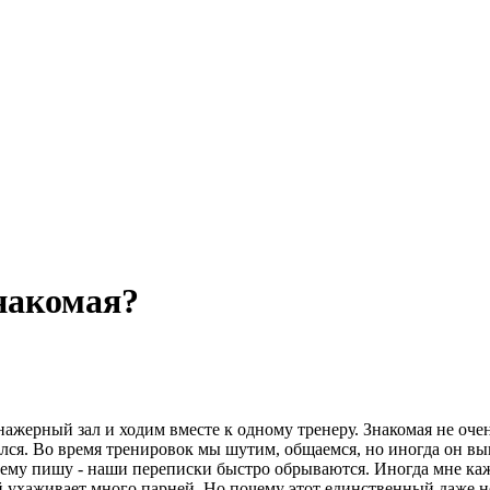
знакомая?
енажерный зал и ходим вместе к одному тренеру. Знакомая не оч
ился. Во время тренировок мы шутим, общаемся, но иногда он вы
 ему пишу - наши переписки быстро обрываются. Иногда мне каже
й ухаживает много парней. Но почему этот единственный даже не 