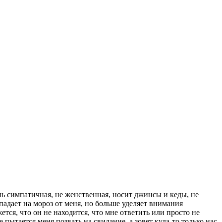
ень симпатичная, не женственная, носит джинсы и кеды, не
падает на мороз от меня, но больше уделяет внимания
тся, что он не находится, что мне ответить или просто не
пытается меня позвать на свидание, а зовет куда-то только нас