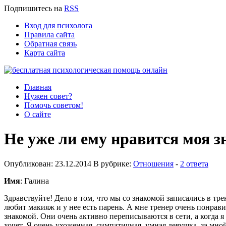
Подпишитесь
на
RSS
Вход для психолога
Правила сайта
Обратная связь
Карта сайта
Главная
Нужен совет?
Помочь советом!
О сайте
Не уже ли ему нравится моя 
Опубликован: 23.12.2014 В рубрике:
Отношения
-
2 ответа
Имя
: Галина
Здравствуйте! Дело в том, что мы со знакомой записались в тр
любит макияж и у нее есть парень. А мне тренер очень понрав
знакомой. Они очень активно переписываются в сети, а когда я
хочет. Я очень ухоженная, симпатичная, умная девушка, за мно