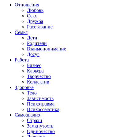
Отношения
Любовь
Секс
Дружба
Расставание
Семья
Дети
Родители
Взаимопонимание
Досуг
Работа
Бизнес
Карьера
Творчество
Коллектив
Здоровье
Тело
Зависимость
Психотравма
Психосоматика
Самоанализ
Страхи
Замкнутость
Одиночество
Доверие