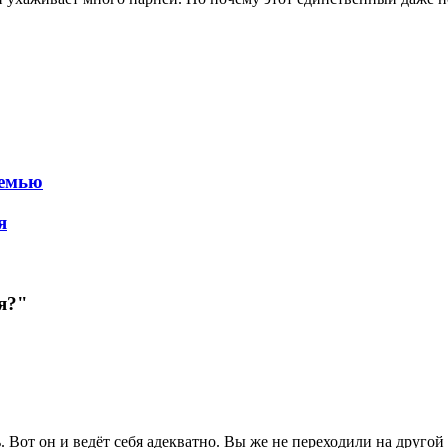
семью
я
я?"
ь. Вот он и ведёт себя адекватно. Вы же не переходили на друго