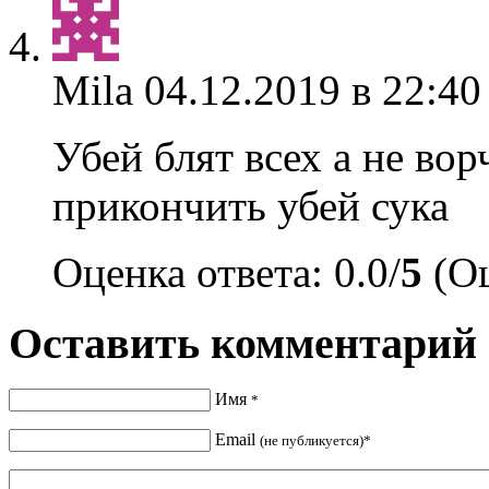
Mila
04.12.2019 в 22:40
Убей блят всех а не вор
прикончить убей сука
Оценка ответа: 0.0/
5
(Оц
Оставить комментарий
Имя
*
Email
(не публикуется)*