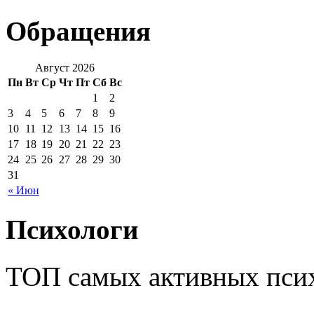
Обращения
Август 2026
Пн
Вт
Ср
Чт
Пт
Сб
Вс
1
2
3
4
5
6
7
8
9
10
11
12
13
14
15
16
17
18
19
20
21
22
23
24
25
26
27
28
29
30
31
« Июн
Психологи
ТОП самых активных псих