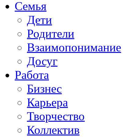
Семья
Дети
Родители
Взаимопонимание
Досуг
Работа
Бизнес
Карьера
Творчество
Коллектив