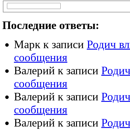
Последние ответы:
Марк
к записи
Родич вл
сообщения
Валерий
к записи
Родич
сообщения
Валерий
к записи
Родич
сообщения
Валерий
к записи
Родич