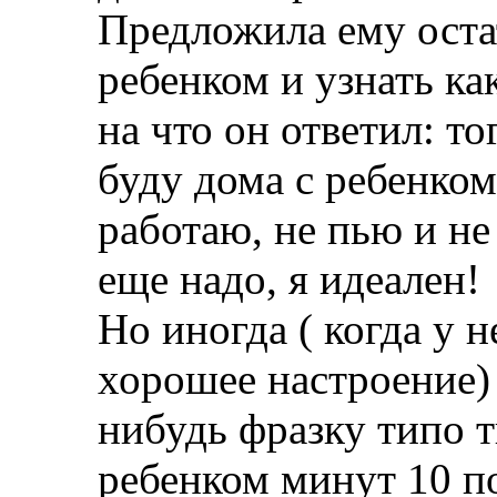
Предложила ему оста
ребенком и узнать как
на что он ответил: то
буду дома с ребенком
работаю, не пью и не 
еще надо, я идеален!
Но иногда ( когда у 
хорошее настроение)
нибудь фразку типо 
ребенком минут 10 по