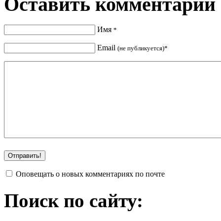
Оставить комментарий
Имя
*
Email
(не публикуется)*
Оповещать о новых комментариях по почте
Поиск по сайту: