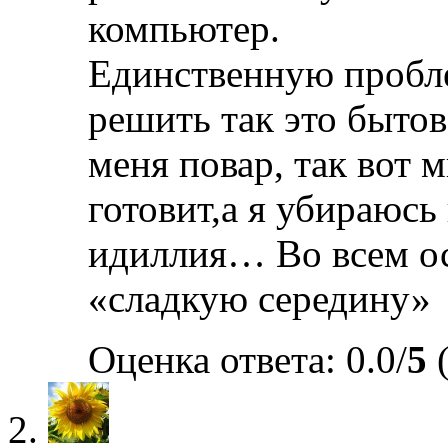
компьютер.
Единственную пробл
решить так это бытов
меня повар, так вот 
готовит,а я убираюсь
идиллия… Во всем о
«сладкую середину»
Оценка ответа: 0.0/
5
(