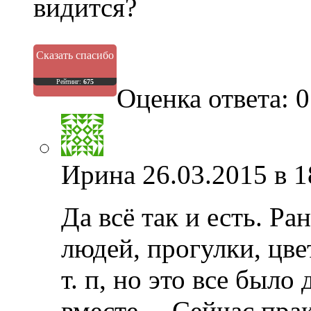
видится?
Сказать спасибо
Рейтинг:
675
Оценка ответа: 0
Ирина
26.03.2015 в 1
Да всё так и есть. Р
людей, прогулки, цве
т. п, но это все было
вместе… Сейчас прак