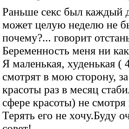
Раньше секс был каждый д
может целую неделю не б
почему?... говорит отстан
Беременность меня ни как
Я маленькая, худенькая ( 
смотрят в мою сторону, з
красоты раз в месяц стаби
сфере красоты) не смотря
Терять его не хочу.Буду о
совет!