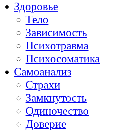
Здоровье
Тело
Зависимость
Психотравма
Психосоматика
Самоанализ
Страхи
Замкнутость
Одиночество
Доверие