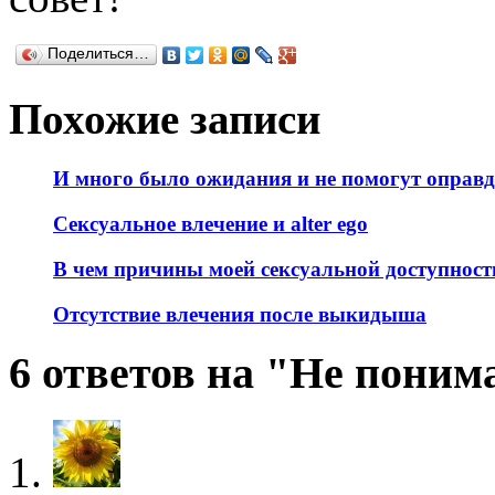
Поделиться…
Похожие записи
И много было ожидания и не помогут оправ
Сексуальное влечение и alter ego
В чем причины моей сексуальной доступност
Отсутствие влечения после выкидыша
6 ответов на "Не пони