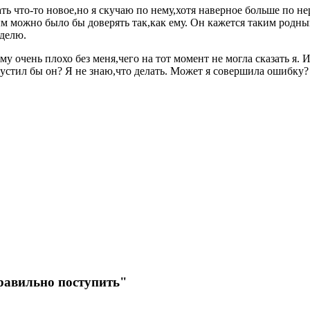
вать что-то новое,но я скучаю по нему,хотя наверное больше по
ым можно было бы доверять так,как ему. Он кажется таким родны
еделю.
му очень плохо без меня,чего на тот момент не могла сказать я. 
тпустил бы он? Я не знаю,что делать. Может я совершила ошибку
правильно поступить"