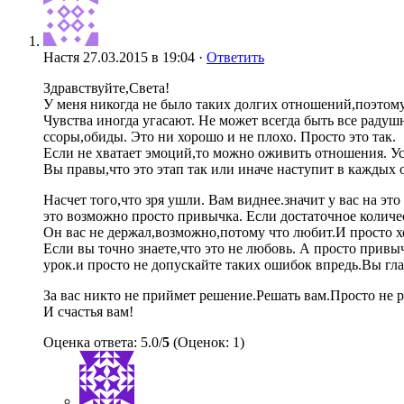
Настя
27.03.2015 в 19:04 ·
Ответить
Здравствуйте,Света!
У меня никогда не было таких долгих отношений,поэтому
Чувства иногда угасают. Не может всегда быть все радуш
ссоры,обиды. Это ни хорошо и не плохо. Просто это так.
Если не хватает эмоций,то можно оживить отношения. Ус
Вы правы,что это этап так или иначе наступит в каждых
Насчет того,что зря ушли. Вам виднее.значит у вас на э
это возможно просто привычка. Если достаточное количес
Он вас не держал,возможно,потому что любит.И просто хот
Если вы точно знаете,что это не любовь. А просто привы
урок.и просто не допускайте таких ошибок впредь.Вы гла
За вас никто не приймет решение.Решать вам.Просто не 
И счастья вам!
Оценка ответа: 5.0/
5
(Оценок: 1)