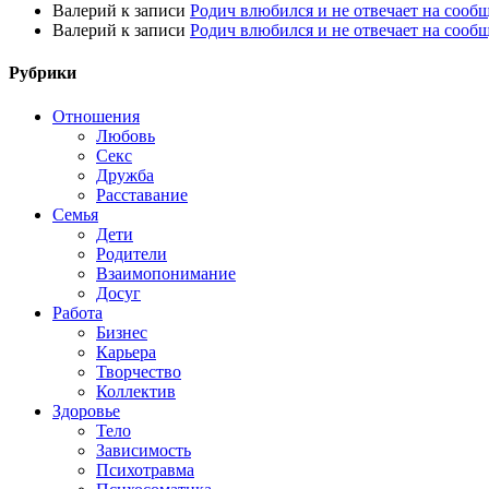
Валерий
к записи
Родич влюбился и не отвечает на сооб
Валерий
к записи
Родич влюбился и не отвечает на сооб
Рубрики
Отношения
Любовь
Секс
Дружба
Расставание
Семья
Дети
Родители
Взаимопонимание
Досуг
Работа
Бизнес
Карьера
Творчество
Коллектив
Здоровье
Тело
Зависимость
Психотравма