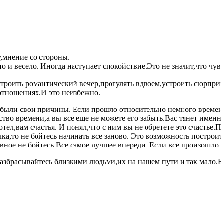
,мнение со стороны.
но и весело. Иногда наступает спокойствие.Это не значит,что чу
троить романтический вечер,прогулять вдвоем,устроить сюрприз 
 отношениях.И это неизбежно.
то были свои причины. Если прошло относительно немного време
тво времени,а вы все еще не можете его забыть.Вас тянет именно
ел,вам счастья. И понял,что с ним вы не обретете это счастье.П
чка,то не бойтесь начинать все заново. Это возможность построи
вное не бойтесь.Все самое лучшее впереди. Если все произошло 
разбрасывайтесь близкими людьми,их на нашем пути и так мало.Б