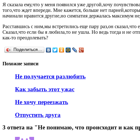
Я сказала ему,что у меня появился уже другой,хочу почувство
того,что ждет впереди. Мне кажется, больше нет парней,котор
начинали нравится другие,но симпатия держалась максимум н
Расставшись с ним,мы встретились еще пару раз,он сказал,что е
Сказал,что если бы я любила,то не ушла. Но ведь тогда и не о
как-то преодолевать?
Поделиться…
Похожие записи
Не получается разлюбить
Как забыть этот ужас
Не хочу переезжать
Отпустить друга
3 ответа на "Не понимаю, что происходит и как 