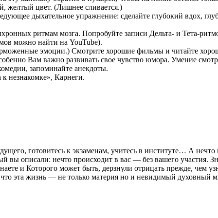
, желтый цвет. (Лишнее сливается.)
дующее дыхательное упражнение: сделайте глубокий вдох, глубо
хронных ритмам мозга. Попробуйте записи Дельта- и Тета-ритм
мов можно найти на YouTube).
торможенные эмоции.) Смотрите хорошие фильмы и читайте хороши
собенно Вам важно развивать свое чувство юмора. Умение смотр
комедии, запоминайте анекдоты.
 к незнакомке», Карнеги.
будущего, готовитесь к экзаменам, учитесь в институте… А не
ый вы описали: нечто происходит в вас — без вашего участия. Зна
наете и Которого может быть, дерзнули отрицать прежде, чем уз
 что эта жизнь — не только материя но и невидимый духовный м