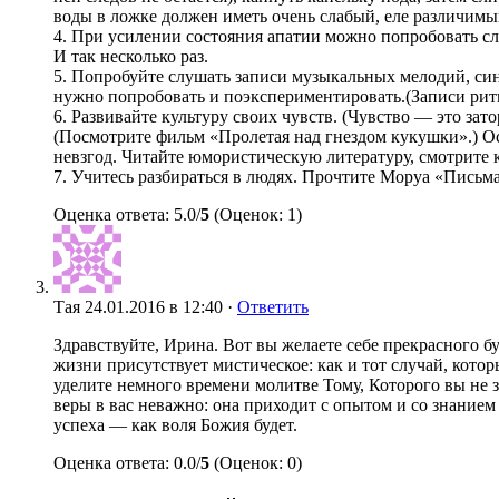
воды в ложке должен иметь очень слабый, еле различимый
4. При усилении состояния апатии можно попробовать сле
И так несколько раз.
5. Попробуйте слушать записи музыкальных мелодий, син
нужно попробовать и поэкспериментировать.(Записи рит
6. Развивайте культуру своих чувств. (Чувство — это за
(Посмотрите фильм «Пролетая над гнездом кукушки».) О
невзгод. Читайте юмористическую литературу, смотрите 
7. Учитесь разбираться в людях. Прочтите Моруа «Письма
Оценка ответа: 5.0/
5
(Оценок: 1)
Тая
24.01.2016 в 12:40 ·
Ответить
Здравствуйте, Ирина. Вот вы желаете себе прекрасного 
жизни присутствует мистическое: как и тот случай, котор
уделите немного времени молитве Тому, Которого вы не з
веры в вас неважно: она приходит с опытом и со знанием
успеха — как воля Божия будет.
Оценка ответа: 0.0/
5
(Оценок: 0)