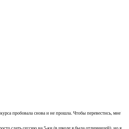
 курса пробовала снова и не прошла. Чтобы перевестись, мне
просто сдать сессию на 5-ки (в школе я была отличницей), но я