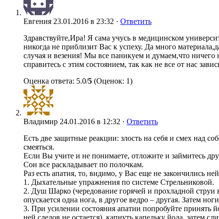
Евгения
23.01.2016 в 23:32 ·
Ответить
Здравствуйте,Ира! Я сама учусь в медицинском университ
никогда не приблизит Вас к успеху. Да много материала,да
случая и везения! Мы все паникуем и думаем,что ничего 
справитесь с этим состоянием, так как не все от нас зави
Оценка ответа: 5.0/
5
(Оценок: 1)
Владимир
24.01.2016 в 12:32 ·
Ответить
Есть две защитные реакции: злость на себя и смех над со
смеяться.
Если Вы учите и не понимаете, отложите и займитесь дру
Сон все раскладывает по полочкам.
Раз есть апатия, то, видимо, у Вас еще не закончились 
1. Дыхательные упражнения по системе Стрельниковой.
2. Душ Шарко (чередование горячей и прохладной струи в
опускается одна нога, в другое ведро – другая. Затем ног
3. При усилении состояния апатии попробуйте принять йод
ней следов не остается), капнуть капельку йода, затем сл