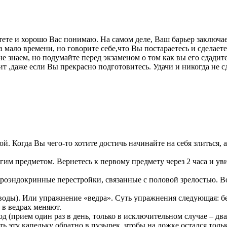
ете и хорошо Вас понимаю. На самом деле, Ваш барьер заключае
 мало времени, но говорите себе,что Вы постараетесь и сделаете
не знаем, но подумайте перед экзаменом о том как вы его сдадит
сит ,даже если Вы прекрасно подготовитесь. Удачи и никогда не с
бой. Когда Вы чего-то хотите достичь начинайте на себя злиться,
гим предметом. Вернетесь к первому предмету через 2 часа и уви
нейроэндокринные перестройки, связанные с половой зрелостью. 
оды). Или упражнение «ведра». Суть упражнения следующая: бер
и в ведрах меняют.
 (прием один раз в день, только в исключительном случае – два
ить эту капельку обратно в пузырек, чтобы на ложке остался тол