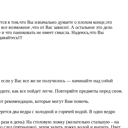
тся в том,что Вы изначально думаете о плохом конце,это
 все возможное ,что от Вас зависит. А остальное это дело
е и что паниковать не имеет смысла. Надеюсь,что Вы
давайтесь!!!
 а если у Вас все же не получилось — начинайте над собой
дите, как все пойдет легче. Повторяйте предметы перед сном.
Вот рекомендации, которые могут Вам помочь.
ется два ведра с холодной и горячей водой. В одно ведро
 раза в день): На столовую ложку (желательно стальную – на
ько след (пятнышко), затем залить ложку водой и выпить. Цвет