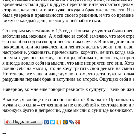
временем остыли друг к другу, перестали интересоваться дела
стороне, казалось что все хуже некуда и брак уже не спасти. Я 
была уверена в правильности своего решения, и что со временем
вижу ее каждый день, не могу о ней заботиться.
Со вторым мужем живем 1,5 года. Поначалу чувства были очень
заботливым, нежным. А я сейчас за собой замечаю, что моя страс
его погибла год назад при несчастном случае. В последние пол
накрошил, или испачкался, или ленится делать уроки, или нарис
настроение, ухаживать, причесывать, кормить, лечить когда заб
покупать для нее одежду, гостинцы, обнимать, целовать, и про
я иногда ловлю себя на мысли, что мне неприятен его вид. Хотя
ловлю себя на мысли, что не хочу тратить свои деньги на сына
Но теперь, все чаще и чаще думаю о том, что дети нужны тол
разрушила первый брак и вступила во второй. Ощущаю себя в 
Наверное, во мне еще говорит ревность к супругу – ведь он жив
А может, я вообще не способна любить? Как быть? Продолжать 
мужа и его сына – от женщины не способной к состраданию и л
нахожусь будто в депрессии, даже мысли о суициде возникают.
Поделиться…