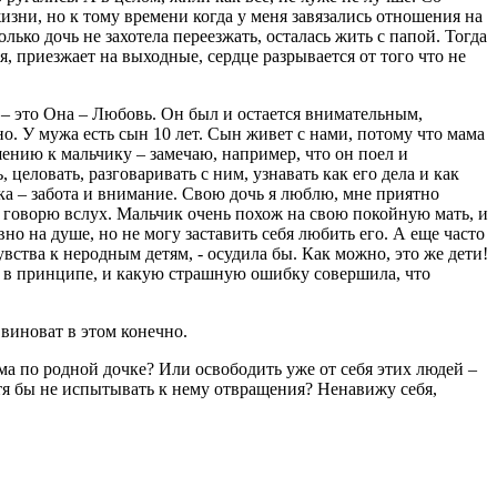
изни, но к тому времени когда у меня завязались отношения на
олько дочь не захотела переезжать, осталась жить с папой. Тогда
я, приезжает на выходные, сердце разрывается от того что не
 – это Она – Любовь. Он был и остается внимательным,
ьно. У мужа есть сын 10 лет. Сын живет с нами, потому что мама
шению к мальчику – замечаю, например, что он поел и
целовать, разговаривать с ним, узнавать как его дела и как
енка – забота и внимание. Свою дочь я люблю, мне приятно
не говорю вслух. Мальчик очень похож на свою покойную мать, и
вно на душе, но не могу заставить себя любить его. А еще часто
вства к неродным детям, - осудила бы. Как можно, это же дети!
ы в принципе, и какую страшную ошибку совершила, что
 виноват в этом конечно.
ма по родной дочке? Или освободить уже от себя этих людей –
тя бы не испытывать к нему отвращения? Ненавижу себя,