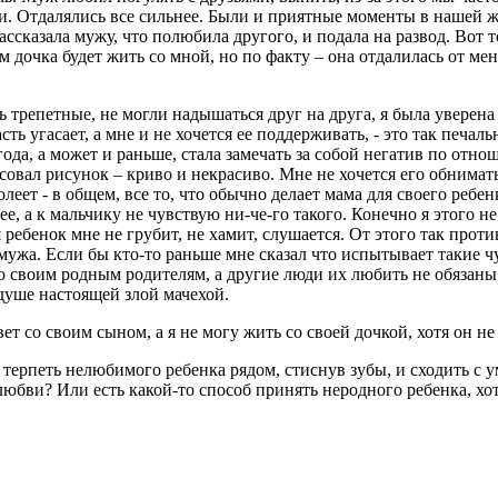
ми. Отдалялись все сильнее. Были и приятные моменты в нашей ж
рассказала мужу, что полюбила другого, и подала на развод. Вот т
 дочка будет жить со мной, но по факту – она отдалилась от мен
 трепетные, не могли надышаться друг на друга, я была уверена
ть угасает, а мне и не хочется ее поддерживать, - это так печал
года, а может и раньше, стала замечать за собой негатив по отно
овал рисунок – криво и некрасиво. Мне не хочется его обнимать, 
олеет - в общем, все то, что обычно делает мама для своего реб
чее, а к мальчику не чувствую ни-че-го такого. Конечно я этого 
 ребенок мне не грубит, не хамит, слушается. От этого так проти
 мужа. Если бы кто-то раньше мне сказал что испытывает такие чу
ько своим родным родителям, а другие люди их любить не обязан
душе настоящей злой мачехой.
ет со своим сыном, а я не могу жить со своей дочкой, хотя он не
терпеть нелюбимого ребенка рядом, стиснув зубы, и сходить с у
юбви? Или есть какой-то способ принять неродного ребенка, хо