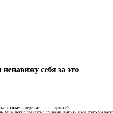
 ненавижу себя за это
ся с силами, перестать ненавидеть себя.
ь. Муж любил погулять с друзьями, выпить, из-за этого мы часто