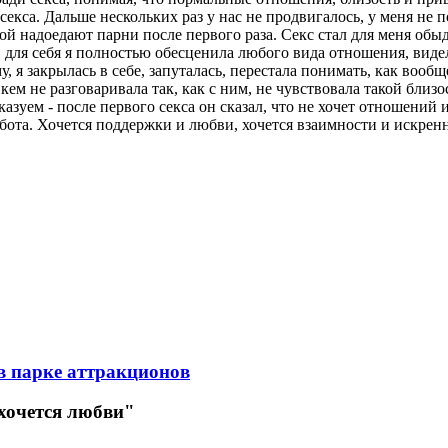
екса. Дальше нескольких раз у нас не продвигалось, у меня не 
ой надоедают парни после первого раза. Секс стал для меня обы
, для себя я полностью обесценила любого вида отношения, вид
, я закрылась в себе, запуталась, перестала понимать, как вооб
кем не разговаривала так, как с ним, не чувствовала такой близ
азуем - после первого секса он сказал, что не хочет отношений
абота. Хочется поддержки и любви, хочется взаимности и искрен
в парке аттракционов
 хочется любви"