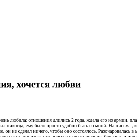
ия, хочется любви
очень любила; отношения длились 2 года, ждала его из армии, пла
л никогда, ему было просто удобно быть со мной. На письма , к
е, он не сделал ничего, чтобы оно состоялось. Разочаровалась в
ради секса, понимая, что нормальные отношения, близость и при