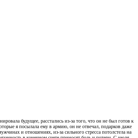
нировала будущее, расстались из-за того, что он не был готов к
оторые я посылала ему в армию, он не отвечал, подарков даже
 мужчинах и отношениях, из-за сильного стресса потолстела на
вязанность в конечном счете приносят боль и потери. С июля