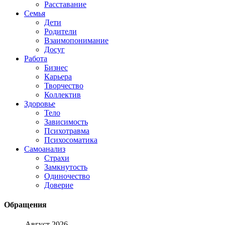
Расставание
Семья
Дети
Родители
Взаимопонимание
Досуг
Работа
Бизнес
Карьера
Творчество
Коллектив
Здоровье
Тело
Зависимость
Психотравма
Психосоматика
Самоанализ
Страхи
Замкнутость
Одиночество
Доверие
Обращения
Август 2026