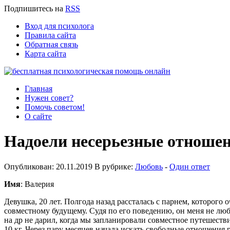
Подпишитесь
на
RSS
Вход для психолога
Правила сайта
Обратная связь
Карта сайта
Главная
Нужен совет?
Помочь советом!
О сайте
Надоели несерьезные отношен
Опубликован: 20.11.2019 В рубрике:
Любовь
-
Один ответ
Имя
: Валерия
Девушка, 20 лет. Полгода назад рассталась с парнем, которого 
совместному будущему. Судя по его поведению, он меня не люби
на др не дарил, когда мы запланировали совместное путешестви
10 кг. Через пару месяцев начала искать свободные отношения 