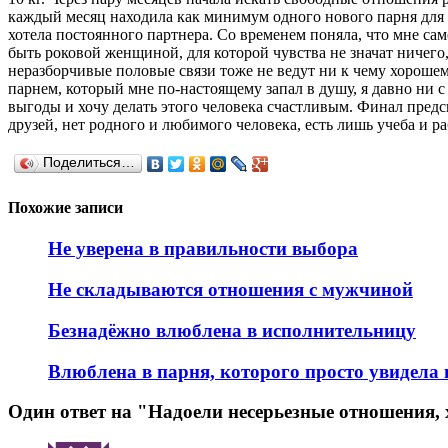
каждый месяц находила как минимум одного нового парня для с
хотела постоянного партнера. Со временем поняла, что мне сам
быть роковой женщиной, для которой чувства не значат ничего
неразборчивые половые связи тоже не ведут ни к чему хорошему
парнем, который мне по-настоящему запал в душу, я давно ни с 
выгоды и хочу делать этого человека счастливым. Финал предск
друзей, нет родного и любимого человека, есть лишь учеба и р
Поделиться…
Похожие записи
Не уверена в правильности выбора
Не складываются отношения с мужчиной
Безнадёжно влюблена в исполнительницу
Влюблена в парня, которого просто увидела 
Один ответ на "Надоели несерьезные отношения,