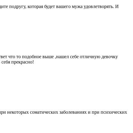
ите подругу, которая будет вашего мужа удовлетворять. И
ответ что то подобное выше ,нашел себе отличную девочку
 себя прекрасно!
т при некоторых соматических заболеваниях и при психических