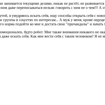
ни занимается текущими делами, никак не растёт, не развивается 
С ним даже переписываться нельзя: говорить с ним не о чем!!! А 
етей, я умудряюсь искать себя, ищу способы открыть себя с ново
 группы в соцсетях по интересам... А муж у меня, кроме ощущен
него норма подойти ко мне и достать свои "причандалы" и начать
зэмоционален, будто робот. Мне также внимания никакого не ока
я даже искать себя. Как мне вести себя с таким человеком? Я не