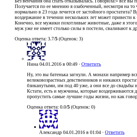
Без венчания она спать отказывалась. Говорила:» все вы п
Получается по ее мнению я озабоченный, несмотря на то ч
нормально в 23 года лечится от застойного простатита? 
воздержание в течении нескольких лет может привести к
Конечно, все мужики похотливые животные, даже я этого
муж уже не имеет столько силы в постели, сваливают к д
Оценка ответа: 3.7/
5
(Оценок: 3)
Нина
04.01.2016 в 00:49 ·
Ответить
Ну, это вы батенька загнули. А монахи например вс
великовозрастных девственников и никаких простатит
бзиканутыми, им под 40 уже, а они все до свадьбы 
Кстати, есть и мужчины, которые воздерживаются д
пропустить самые лучшие годы жизни, но как говор
Оценка ответа: 0.0/
5
(Оценок: 0)
Александр
04.01.2016 в 01:04 ·
Ответить