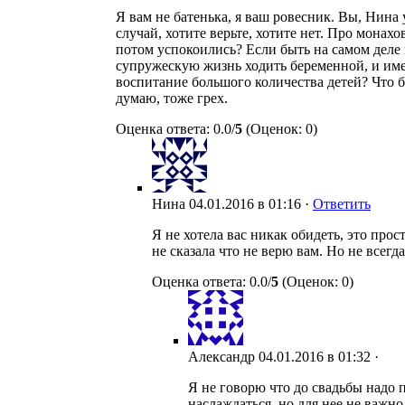
Я вам не батенька, я ваш ровесник. Вы, Нина
случай, хотите верьте, хотите нет. Про монах
потом успокоились? Если быть на самом деле 
супружескую жизнь ходить беременной, и иметь
воспитание большого количества детей? Что б
думаю, тоже грех.
Оценка ответа: 0.0/
5
(Оценок: 0)
Нина
04.01.2016 в 01:16 ·
Ответить
Я не хотела вас никак обидеть, это прос
не сказала что не верю вам. Но не всегд
Оценка ответа: 0.0/
5
(Оценок: 0)
Александр
04.01.2016 в 01:32 ·
Я не говорю что до свадьбы надо п
наслаждаться, но для нее не важно