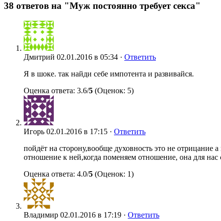
38 ответов на "Муж постоянно требует секса"
Дмитрий
02.01.2016 в 05:34 ·
Ответить
Я в шоке. так найди себе импотента и развивайся.
Оценка ответа: 3.6/
5
(Оценок: 5)
Игорь
02.01.2016 в 17:15 ·
Ответить
пойдёт на сторону,вообще духовность это не отрицание а 
отношение к ней,когда поменяем отношение, она для нас
Оценка ответа: 4.0/
5
(Оценок: 1)
Владимир
02.01.2016 в 17:19 ·
Ответить