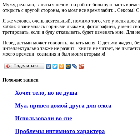
Мужу, реально, заняться нечем: на работе большую часть време
открыть с другой стороны, но мозг все время забит... Сексом! 
Я же человек очень деятельный, помимо того, что у меня двое д
хобби: я занималась горными лыжами, фотографией, у меня свои
третировать, если я буду отказывать, будет изменять мне. Для 
Перед детьми может говорить, лапать меня. С детьми жаден, бе
интеллектуально также не развит - книги не читает, не пытаетс
моего времени, сознания и был моим вторым я!
Поделиться…
Похожие записи
Хочет тело, но не душа
Муж привел домой друга для секса
Использовали во сне
Проблемы интимного характера