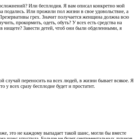
т осложнений? Или бесплодия. Я вам описал конкретно мой
тва подались. Или прожили пол жизни в свое удовольствие, а
. Презервативы грех. Значит получается женщина должна всю
чить, прокормить, одеть, обуть? У всех есть средства на
 в нищете? Завести детей, чтоб они были обделенными, я
вой случай переносить на всех людей, в жизни бывает всякое. Я
то у всех сразу бесплодие будет и простатит.
тоже, это не каждому выпадает такой шанс, могли бы вместе
сама шанс упустила. Больше не будет сентиментальных дураков