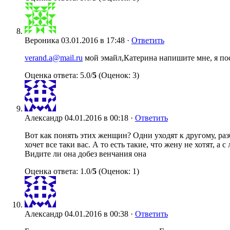
Вероника
03.01.2016 в 17:48 ·
Ответить
verand.a@mail.ru
мой эмайл,Катерина напишите мне, я пос
Оценка ответа: 5.0/
5
(Оценок: 3)
Александр
04.01.2016 в 00:18 ·
Ответить
Вот как понять этих женщин? Одни уходят к другому, раз
хочет все таки вас. А то есть такие, что жену не хотят, а
Видите ли она добез венчания она
Оценка ответа: 1.0/
5
(Оценок: 1)
Александр
04.01.2016 в 00:38 ·
Ответить