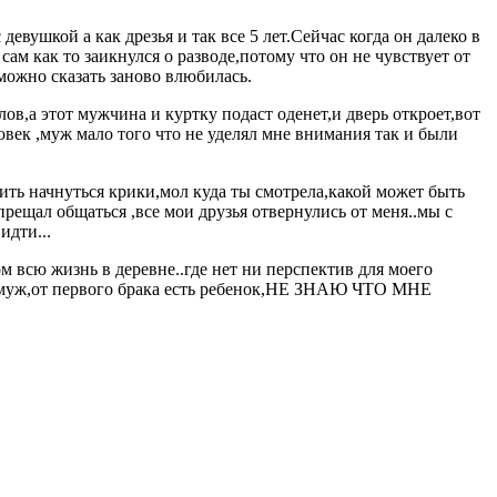
евушкой а как дрезья и так все 5 лет.Сейчас когда он далеко в
сам как то заикнулся о разводе,потому что он не чувствует от
можно сказать заново влюбилась.
ов,а этот мужчина и куртку подаст оденет,и дверь откроет,вот
овек ,муж мало того что не уделял мне внимания так и были
рить начнуться крики,мол куда ты смотрела,какой может быть
прещал общаться ,все мои друзья отвернулись от меня..мы с
идти...
м всю жизнь в деревне..где нет ни перспектив для моего
 замуж,от первого брака есть ребенок,НЕ ЗНАЮ ЧТО МНЕ