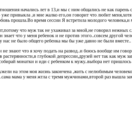
ношения начались лет в 13,и мы с ним общались не как парень с д
 уже привыкла ,и мне жалко его,он говорит что любит меня,хотя 
любовь прошла.Во время сессии Я встретила молодого человека,и 
тит,потому что муж так не ухаживал за мной,не говорил нежных сл
 знает что у меня ребенок и не против этого..совсем другой чел
у нас не было общего ребенка мы бы уже давно не были вместе..
 не знают что я хочу подать на развод..и боюсь вообще им гово
в растерянности,в глубокой депрессии,друзей нет так как муж за
собирай монатки и иди с ребенком к мужу..выбора нет пришлось 
неужели на этом моя жизнь закончена ,жить с нелюбимым человеко
го..сама мама у меня жтла с тремя мужчинами,второй раз вышла