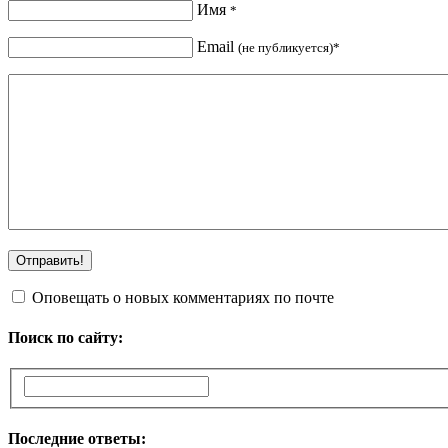
Имя
*
Email
(не публикуется)*
Оповещать о новых комментариях по почте
Поиск по сайту:
Последние ответы: