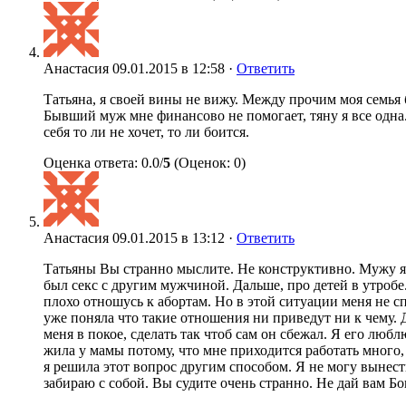
Анастасия
09.01.2015 в 12:58 ·
Ответить
Татьяна, я своей вины не вижу. Между прочим моя семья б
Бывший муж мне финансово не помогает, тяну я все одна.
себя то ли не хочет, то ли боится.
Оценка ответа: 0.0/
5
(Оценок: 0)
Анастасия
09.01.2015 в 13:12 ·
Ответить
Татьяны Вы странно мыслите. Не конструктивно. Мужу я н
был секс с другим мужчиной. Дальше, про детей в утроб
плохо отношусь к абортам. Но в этой ситуации меня не сп
уже поняла что такие отношения ни приведут ни к чему. 
меня в покое, сделать так чтоб сам он сбежал. Я его люб
жила у мамы потому, что мне приходится работать много,
я решила этот вопрос другим способом. Я не могу вынест
забираю с собой. Вы судите очень странно. Не дай вам Бог