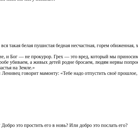
ма вся такая белая пушистая бедная несчастная, горем обиженная,
ние, и Бог — не прокурор. Грех — это вред, который мы приносим
робе убиваем, а живых детей родне бросаем, людям нервы попрос
астья на Земле.»
 Ленивец говорит мамонту: «Тебе надо отпустить своё прошлое, 
 Добро это простить его в новь? Или добро это послать его?