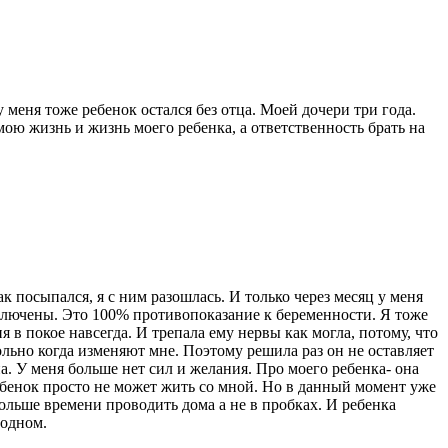
 меня тоже ребенок остался без отца. Моей дочери три года.
ою жизнь и жизнь моего ребенка, а ответственность брать на
 посыпался, я с ним разошлась. И только через месяц у меня
сключены. Это 100% противопоказание к беременности. Я тоже
 в покое навсегда. И трепала ему нервы как могла, потому, что
ольно когда изменяют мне. Поэтому решила раз он не оставляет
а. У меня больше нет сил и желания. Про моего ребенка- она
ребенок просто не может жить со мной. Но в данный момент уже
больше времени проводить дома а не в пробках. И ребенка
 одном.