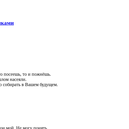
шками
то посеешь, то и пожнёшь.
шлом насеяли.
ко собирать в Вашем будущем.
а он мой. Не могу понять…