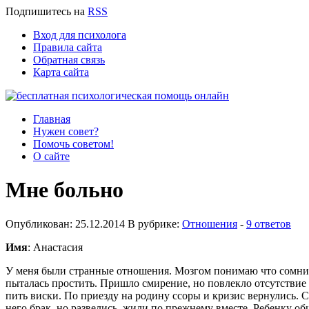
Подпишитесь
на
RSS
Вход для психолога
Правила сайта
Обратная связь
Карта сайта
Главная
Нужен совет?
Помочь советом!
О сайте
Мне больно
Опубликован: 25.12.2014 В рубрике:
Отношения
-
9 ответов
Имя
: Анастасия
У меня были странные отношения. Мозгом понимаю что сомнитель
пыталась простить. Пришло смирение, но повлекло отсутствие и
пить виски. По приезду на родину ссоры и кризис вернулись. С
него брак, но развелись, жили по прежнему вместе. Ребенку об