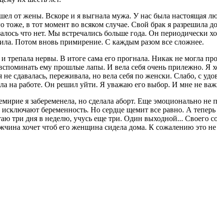
 ушел от жены. Вскоре и я выгнала мужа. У нас была настоящая 
его тоже, в тот момент во всяком случае. Свой брак я разрешил
алось что нет. Мы встречались больше года. Он периодически хо
ролила. Потом вновь примирение. С каждым разом все сложнее.
 и трепала нервы. В итоге сама его прогнала. Никак не могла п
вспоминать ему прошлые лапы. И вела себя очень прилежно. Я хо
не сдавалась, переживала, но вела себя по женски. Слабо, с удо
ыла на работе. Он решил уйти. Я уважаю его выбор. И мне не ва
емирие я забеременела, но сделала аборт. Еще эмоционально не
е исключают беременность. Но сердце щемит все равно. А тепер
таю три дня в неделю, учусь еще три. Один выходной... Своего с
мужчина хочет чтоб его женщина сидела дома. К сожалению это н