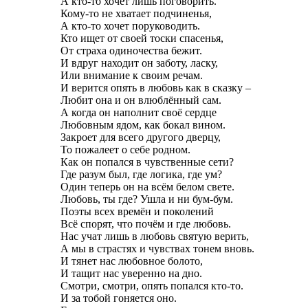
А кто-то хочет лишь поговорить.
Кому-то не хватает подчиненья,
А кто-то хочет поруководить.
Кто ищет от своей тоски спасенья,
От страха одиночества бежит.
И вдруг находит он заботу, ласку,
Или внимание к своим речам.
И верится опять в любовь как в сказку –
Любит она и он влюблённый сам.
А когда он наполнит своё сердце
Любовным ядом, как бокал вином.
Закроет для всего другого дверцу,
То пожалеет о себе родном.
Как он попался в чувственные сети?
Где разум был, где логика, где ум?
Один теперь он на всём белом свете.
Любовь, ты где? Ушла и ни бум-бум.
Поэты всех времён и поколений
Всё спорят, что почём и где любовь.
Нас учат лишь в любовь святую верить,
А мы в страстях и чувствах тонем вновь.
И тянет нас любовное болото,
И тащит нас уверенно на дно.
Смотри, смотри, опять попался кто-то.
И за тобой гоняется оно.