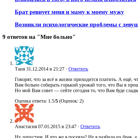
Брат ревнует меня и маму к моему мужу
Возникли психологические проблемы с деву
9 ответов на "Мне больно"
Таня
31.12.2014 в 21:27 ·
Ответить
Говорят, что за всё в жизни приходится платить. А ещё, ч
Вам больно собирать горький урожай того, что Вы в про
Но мой Вам совет — сейте сегодня то, что Вам буде слад
Оценка ответа: 1.5/
5
(Оценок: 2)
Анастасия
07.01.2015 в 23:47 ·
Ответить
Ну допустим. И что же я посеяла? Не я разбила их брак, 