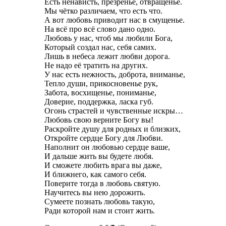
Есть ненависть, презренье, отвращенье.
Мы чётко различаем, что есть что.
А вот любовь приводит нас в смущенье.
На всё про всё слово дано одно.
Любовь у нас, чтоб мы любили Бога,
Который создал нас, себя самих.
Лишь в небеса лежит любви дорога.
Не надо её тратить на других.
У нас есть нежность, доброта, вниманье,
Тепло души, прикосновенье рук,
Забота, восхищенье, пониманье,
Доверие, поддержка, ласка губ.
Огонь страстей и чувственные искры…
Любовь свою верните Богу вы!
Раскройте душу для родных и близких,
Откройте сердце Богу для Любви.
Наполнит он любовью сердце ваше,
И дальше жить вы будете любя.
И сможете любить врага вы даже,
И ближнего, как самого себя.
Поверите тогда в любовь святую.
Научитесь вы нею дорожить.
Сумеете познать любовь такую,
Ради которой нам и стоит жить.