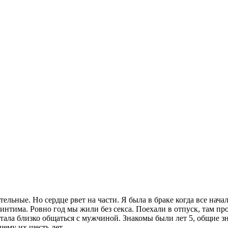
ные. Но сердце рвет на части. Я была в браке когда все начало
нтима. Ровно год мы жили без секса. Поехали в отпуск, там про
тала близко общаться с мужчиной. Знакомы были лет 5, общие зн
щему их шесть лет.