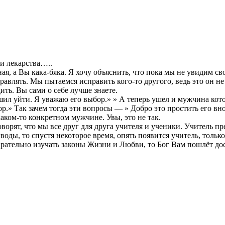
ои лекарства…..
ьная, а Вы кака-бяка. Я хочу объяснить, что пока мы не увидим 
равлять. Мы пытаемся исправить кого-то другого, ведь это он не
ить. Вы сами о себе лучше знаете.
ил уйти. Я уважаю его выбор.» » А теперь ушел и мужчина кото
.» Так зачем тогда эти вопросы — » Добро это простить его вно
аком-то конкретном мужчине. Увы, это не так.
орят, что мы все друг для друга учителя и ученики. Учитель пр
воды, то спустя некоторое время, опять появится учитель, тольк
рательно изучать законы Жизни и Любви, то Бог Вам пошлёт до