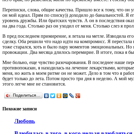
Переписки, слова, общие качества. Пришло все к тому, что он
он мой идеал. Прям по списку)) доходило до банальностей. Я 
уровень дружбы. Или братских чувств. А он в последствия оказ
на два года. Столько раз он уходил от меня. Столько слез я п
В пред последнем примирение, я летала на метле. Изводила его
сделку. Оба решили что надо идти на компромисс. Я перестала 
тоже старался, хоть и было пару моментов эмоциональных. Но я 
провокации. Два месяца длилось перемирие. В итоге, пока я б
Мне больно, еще чувство разочарования. В последнее наше пер
противопоказан, я находилась на лечение лекарствами, которы
меня, но жить в моем ритме он не может. Дело в том что я рабо
будет только до лета. Потом просто три дня в неделю. А мой 
этого легче мне не становится.
Поделиться…
Похожие записи
Любовь
Влюбилась в того, в кого нельзя влюбляться