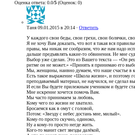
Оценка ответа: 0.0/
5
(Оценок: 0)
Таня
09.01.2015 в 20:14 ·
Ответить
У каждого свои беды, свои грехи, свои болячки, св
Я не хочу Вам доказать, что вот я такая вся правил
правы, мы никак не сообразим, что же нам надо исп
дальше предъявлять какие-то обвинения. Не мне суд
Выбор уже сделан. Это из Вашего текста — «Он реш
ритме он не может.» «Принять я принимаю его выбор
Мы, женщины, наивно думаем, что наше счастье в к
Есть такое выражение «Школа жизни», и поэтому гов
преподаваемый материал, не научился, не сделал вы
И если Вы будете прилежным учеником и будете ста
Мне искренне хочется помочь Вам.
Мы часто принимаем за любовь,
Кому чего по жизни не хватило.
Бросаемся как в омут с головой,
Потом: «Звезду с небес достань мне, милый».
Кому-то просто скучно, одиноко,
Ну а кому-то просто негде жить.
Кого-то манит свет звезды далёкой,