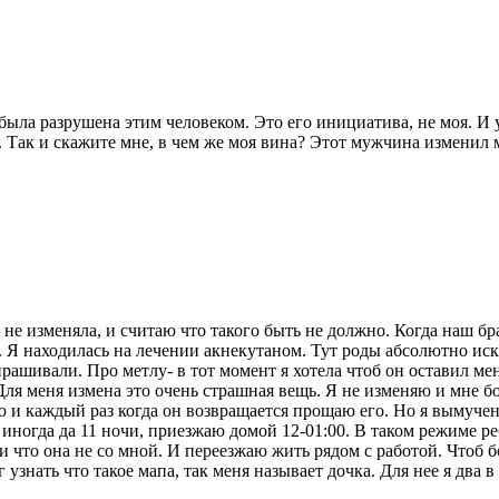
ыла разрушена этим человеком. Это его инициатива, не моя. И у
 Так и скажите мне, в чем же моя вина? Этот мужчина изменил м
е изменяла, и считаю что такого быть не должно. Когда наш брак
е. Я находилась на лечении акнекутаном. Тут роды абсолютно и
рашивали. Про метлу- в тот момент я хотела чтоб он оставил меня
Для меня измена это очень страшная вещь. Я не изменяю и мне б
лю и каждый раз когда он возвращается прощаю его. Но я вымучен
 иногда да 11 ночи, приезжаю домой 12-01:00. В таком режиме 
и что она не со мной. И переезжаю жить рядом с работой. Чтоб 
 узнать что такое мапа, так меня называет дочка. Для нее я два в