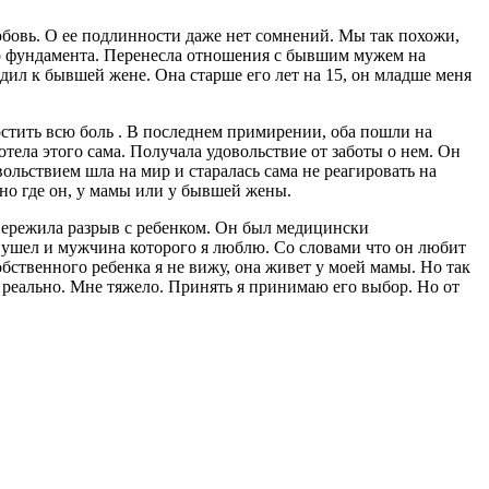
любовь. О ее подлинности даже нет сомнений. Мы так похожи,
а до фундамента. Перенесла отношения с бывшим мужем на
дил к бывшей жене. Она старше его лет на 15, он младше меня
ростить всю боль . В последнем примирении, оба пошли на
тела этого сама. Получала удовольствие от заботы о нем. Он
вольствием шла на мир и старалась сама не реагировать на
жно где он, у мамы или у бывшей жены.
 пережила разрыв с ребенком. Он был медицински
ь ушел и мужчина которого я люблю. Со словами что он любит
обственного ребенка я не вижу, она живет у моей мамы. Но так
е реально. Мне тяжело. Принять я принимаю его выбор. Но от