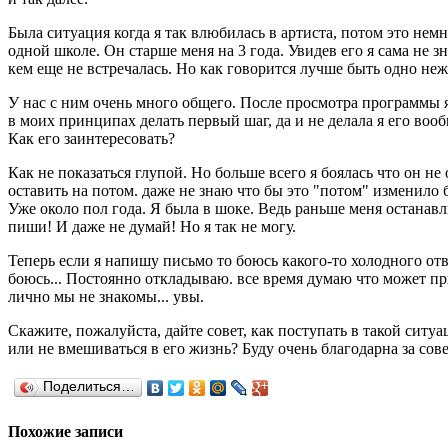
Была ситуация когда я так влюбилась в артиста, потом это нем
одной школе. Он старше меня на 3 года. Увидев его я сама не 
кем еще не встречалась. Но как говорится лучше быть одно неж
У нас с ним очень много общего. После просмотра программы я
в моих принципах делать первый шаг, да и не делала я его воо
Как его заинтересовать?
Как не показаться глупой. Но больше всего я боялась что он н
оставить на потом. даже не знаю что бы это "потом" изменило 
Уже около пол года. Я была в шоке. Ведь раньше меня останавли
пиши! И даже не думай! Но я так не могу.
Теперь если я напишу письмо то боюсь какого-то холодного отв
боюсь... Постоянно откладываю. все время думаю что может пр
лично мы не знакомы... увы.
Скажите, пожалуйста, дайте совет, как поступать в такой сит
или не вмешиваться в его жизнь? Буду очень благодарна за сове
Поделиться…
Похожие записи