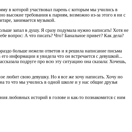
амму в которой участвовал парень с которым мы учились в
чно высокие требования к парням, возможно из-за этого я ни с
гитаре, занимается музыкой.
ольше запал в душу. Я сразу подумала нужно написать! Хотя не
ебе вопрос: А что писать? Что? Банальное привет? Как дела?
гораздо больше нежели ответов и я решила написание письма
 его информации я увидела что он встречается с девушкой...
Рассказала подруге про всю эту ситуацию она сказала: Хочешь,
ное любит свою девушку. Но я все же хочу написать. Хочу но
а то что мы учились в одной школе и у нас общие друзья
ания любовных историй в голове и как-то познакомится с ним