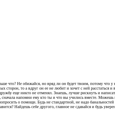
ше что? Не обижайся, но вряд ли он будет твоим, потому что у н
ых сторон, то а вдруг он ее не любит и хочет с ней расстаться и
дружбу еще никто не отменял. Знаешь, лучше рискнуть и написат
го, сначала напомни ему кто ты и что вы учились вместе. Можешь
попросить о помощи. Будь не стандартной, не надо банальностей
авится? Найдешь себе другого, главное не сдавайся и будь уверен