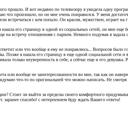
ного прошло. И вот недавно по телевизору я увидела одну прогр
знаю что произошло, но он мне очень понравился. У меня достато
ели встречаться с кем попало. Он красив, мужествен, играет на 
 нашла его страницу в одной из социальных сетей, он мне еще б
бще на встречу отношениям с парнем. Немного подумав я задала с
е ответит или что вообще я ему не понравлюсь... Вопросов было 
бы. Позже я нашла его страницу в еще одной социальной сети и в
вала только неуверенность в себе, а сейчас еще и его девушка. 
ета или вообще не заинтересованности во мне, так как он навер
идумаю что-то по оригинальней что можно написать. Не смотря н
уации? Стоит ли выйти за пределы своего комфортного придумыв
т. заранее спасибо! с нетерпением буду ждать Вашего ответа!