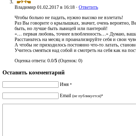
Владимир
01.02.2017 в 16:18 ·
Ответить
Чтобы больно не падать, нужно высоко не взлетать!
Раз Вы говорите о крылышках, значит, очень вероятно,
быть, но лучше быть львицей или пантерой!
«… первая любовь, точнее влюбленность…» Думаю, ваша п
Расстаньтесь на месяц и проанализируйте себя и свои чув
А чтобы не приходилось постоянно что-то латать, станов
Учитесь смеяться над собой и смотреть на себя как на по
Оценка ответа: 0.0/
5
(Оценок: 0)
Оставить комментарий
Имя
*
Email
(не публикуется)*