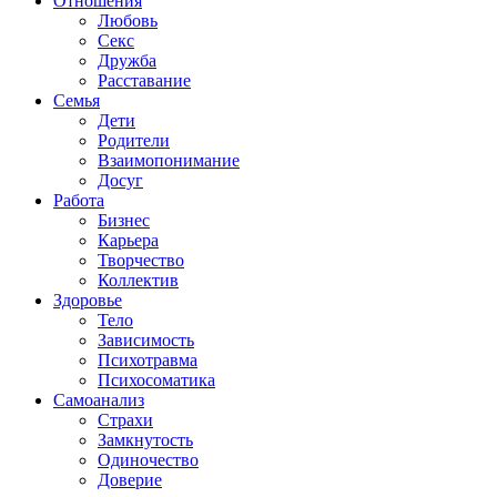
Отношения
Любовь
Секс
Дружба
Расставание
Семья
Дети
Родители
Взаимопонимание
Досуг
Работа
Бизнес
Карьера
Творчество
Коллектив
Здоровье
Тело
Зависимость
Психотравма
Психосоматика
Самоанализ
Страхи
Замкнутость
Одиночество
Доверие