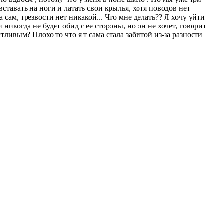
вставать на ноги и латать свои крылья, хотя поводов нет
сам, трезвости нет никакой... Что мне делать?? Я хочу уйти
никогда не будет обид с ее стороны, но он не хочет, говорит
стливым? Плохо то что я т сама стала забитой из-за разности