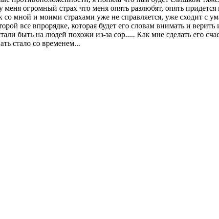
у меня огромный страх что меня опять разлюбят, опять придется 
о мной и моими страхами уже не справляется, уже сходит с ума 
рой все впрорядке, которая будет его словам внимать и верить и 
стали быть на людей похожи из-за сор..... Как мне сделать его сча
ать стало со временем...