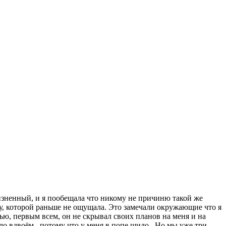
жизненный, и я пообещала что никому не причиню такой же
илу, которой раньше не ощущала. Это замечали окружающие что я
ью, первым всем, он не скрывал своих планов на меня и на
 вдвоём , потому что у меня в попе шило . Но мы уже три