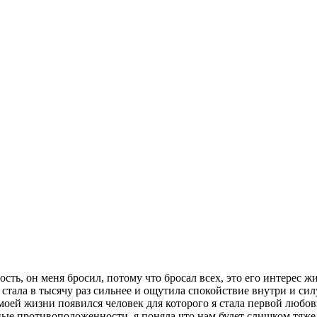
сть, он меня бросил, потому что бросал всех, это его интерес 
, стала в тысячу раз сильнее и ощутила спокойствие внутри и с
моей жизни появился человек для которого я стала первой любов
ые противоположенности, я поняла что нам будет слишком тяжело