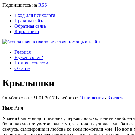
Подпишитесь
на
RSS
Вход для психолога
Правила сайта
Обратная связь
Карта сайта
Главная
Нужен совет?
Помочь советом!
О сайте
Крылышки
Опубликован: 31.01.2017 В рубрике:
Отношения
-
3 ответа
Имя
: Аня
У меня был молодой человек , первая любовь, точнее влюбленно
боли, какую почувствовала сама, я заново научилась улыбаться
свечусь, самоирония и любовь ко всем помогали мне. Но вот в 
нашу жизнь, но мы уже слишком разные, наши характеры -полн