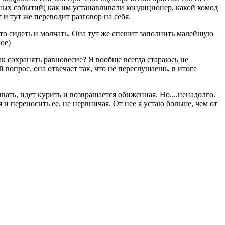
ейных событий( как им устанавливали кондиционер, какой комод
 и тут же переводит разговор на себя.
сто сидеть и молчать. Она тут же спешит заполнить малейшую
ое)
ак сохранять равновесие? Я вообще всегда стараюсь не
 вопрос, она отвечает так, что не переслушаешь, в итоге
вать, идет курить и возвращается обиженная. Но....ненадолго.
 и переносить ее, не нервничая. От нее я устаю больше, чем от