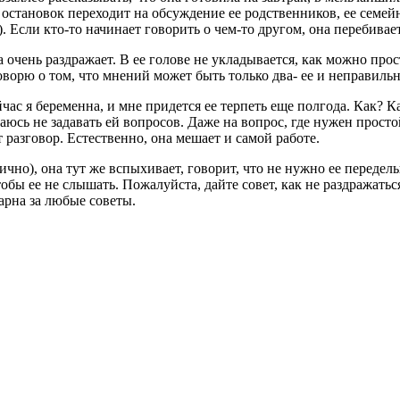
 и остановок переходит на обсуждение ее родственников, ее сем
). Если кто-то начинает говорить о чем-то другом, она перебивает
а очень раздражает. В ее голове не укладывается, как можно про
ворю о том, что мнений может быть только два- ее и неправильн
йчас я беременна, и мне придется ее терпеть еще полгода. Как? К
юсь не задавать ей вопросов. Даже на вопрос, где нужен простой
т разговор. Естественно, она мешает и самой работе.
чно), она тут же вспыхивает, говорит, что не нужно ее переделы
обы ее не слышать. Пожалуйста, дайте совет, как не раздражаться
арна за любые советы.