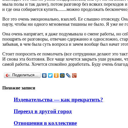
мыла полы и так далее), потом разговор без всяких переходов
и где она собирается купить........можно продолжать бесконечно
Все это очень эмоционально, взахлеб. Ее слышно отовсюду. Он
паузу, чтобы ни одного мгновенья тишины не было. Я уже не го
Она очень напрягает, я даже подумывала о смене работы, но се
поощрять ее разговоры, отвечаю сдержанно и односложно, стара
забывая, в чем была суть вопроса и зачем вообще был начат это
Стоит попросить ее помолчать (все сотрудники делают это такти
И снова эта болтовня. Все чаще хочется закрыть уши руками, чт
самой работы. Хочется спокойно доработать. Буду очень благод
Поделиться…
Похожие записи
Издевательства — как прекратить?
Переезд в другой город
Отношения в коллективе