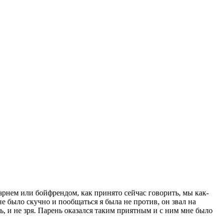
арнем или бойфрендом, как принято сейчас говорить, мы как-
не было скучно и пообщаться я была не против, он звал на
лась, и не зря. Парень оказался таким приятным и с ним мне было