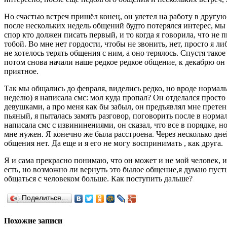
Но счастью встреч пришёл конец, он улетел на работу в другую
после нескольких недель общений будто потерялся интерес, мы 
спор кто должен писать первый, и то когда я говорила, что не 
тобой. Во мне нет гордости, чтобы не звонить, нет, просто я 
не хотелось терять общения с ним, а оно терялось. Спустя тако
потом снова начали наше редкое редкое общение, к декабрю он 
приятное.
Так мы общались до февраля, виделись редко, но вроде нормальн
неделю) я написала смс: мол куда пропал? Он отделался просто 
девушками, а про меня как бы забыл, он предъявлял мне претен
пьяный, я пыталась замять разговор, поговорить после в нормаль
написала смс с извининениями, он сказал, что все в порядке, но
мне нужен. Я конечно же была расстроена. Через несколько дне
общения нет. Да еще и я его не могу воспринимать , как друга.
Я и сама прекрасно понимаю, что он может и не мой человек, и
есть, но возможно ли вернуть это былое общение,я думаю пусть
общаться с человеком больше. Как поступить дальше?
Поделиться…
Похожие записи