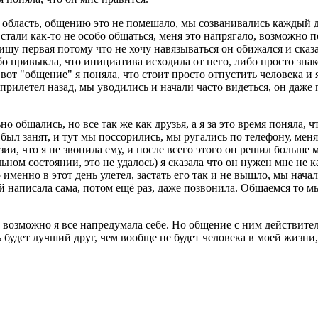
 область, общению это не помешало, мы созванивались каждый де
стали как-то не особо общаться, меня это напрягало, возможно 
пишу первая потому что не хочу навязываться он обижался и сказа
либо привыкла, что инициатива исходила от него, либо просто зн
е вот "общение" я поняла, что стоит просто отпустить человека 
прилетел назад, мы уводились и начали часто видеться, он даже 
о общались, но все так же как друзья, а я за это время поняла, 
был занят, и тут мы поссорились, мы ругались по телефону, меня
зии, что я не звонила ему, и после всего этого он решил больше
ном состоянии, это не удалось) я сказала что он нужен мне не ка
 именно в этот день улетел, застать его так и не вышло, мы нача
й написала сама, потом ещё раз, даже позвонила. Общаемся то м
 возможно я все напредумала себе. Но общение с ним действител
 будет лучший друг, чем вообще не будет человека в моей жизни