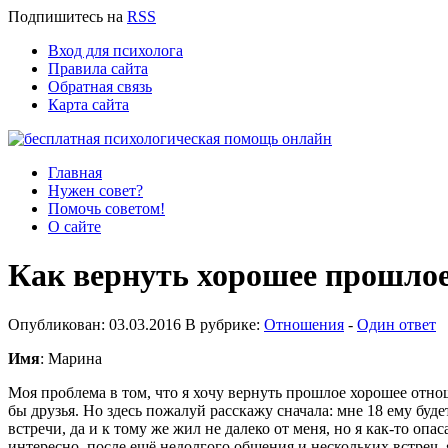
Подпишитесь
на
RSS
Вход для психолога
Правила сайта
Обратная связь
Карта сайта
Главная
Нужен совет?
Помочь советом!
О сайте
Как вернуть хорошее прошло
Опубликован: 03.03.2016 В рубрике:
Отношения
-
Один ответ
Имя
: Марина
Моя проблема в том, что я хочу вернуть прошлое хорошее отно
бы друзья. Но здесь пожалуй расскажу сначала: мне 18 ему буде
встречи, да и к тому же жил не далеко от меня, но я как-то опас
интересно, после ещё недолгого общения и нескольких встреч, я