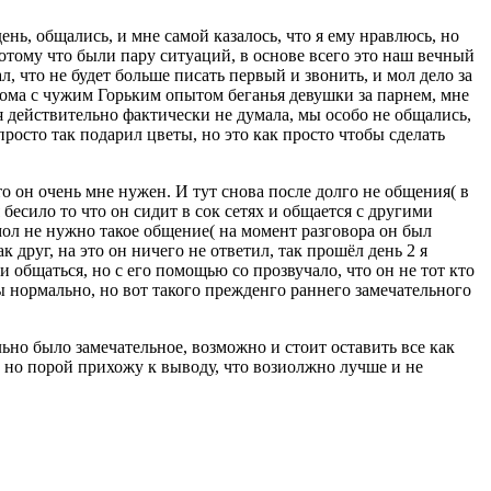
нь, общались, и мне самой казалось, что я ему нравлюсь, но
потому что были пару ситуаций, в основе всего это наш вечный
л, что не будет больше писать первый и звонить, и мол дело за
акома с чужим Горьким опытом беганья девушки за парнем, мне
и я действительно фактически не думала, мы особо не общались,
просто так подарил цветы, но это как просто чтобы сделать
что он очень мне нужен. И тут снова после долго не общения( в
 бесило то что он сидит в сок сетях и общается с другими
 мол не нужно такое общение( на момент разговора он был
к друг, на это он ничего не ответил, так прошёл день 2 я
ли общаться, но с его помощью со прозвучало, что он не тот кто
ы нормально, но вот такого прежденго раннего замечательного
ьно было замечательное, возможно и стоит оставить все как
, но порой прихожу к выводу, что возиолжно лучше и не