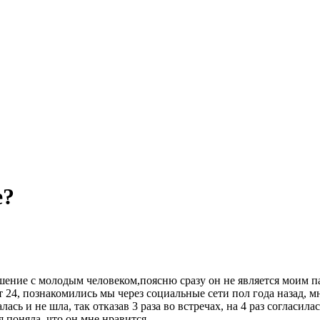
е?
шение с молодым человеком,поясню сразу он не является моим п
т 24, познакомились мы через социальные сети пол года назад, м
алась и не шла, так отказав 3 раза во встречах, на 4 раз согласи
 поняла, что он мне нравится.