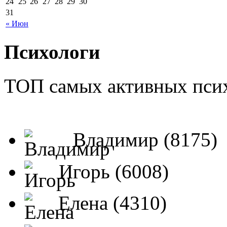
24
25
26
27
28
29
30
31
« Июн
Психологи
ТОП самых активных псих
Владимир (8175)
Игорь (6008)
Елена (4310)