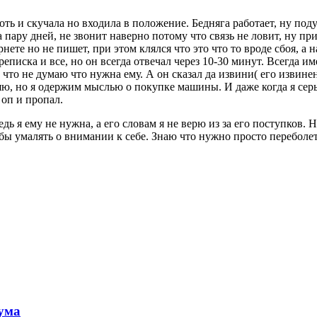
оть и скучала но входила в положение. Бедняга работает, ну под
а пару дней, не звонит наверно потому что связь не ловит, ну при
нете но не пишет, при этом клялся что это что то вроде сбоя, а 
еписка и все, но он всегда отвечал через 10-30 минут. Всегда им
у что не думаю что нужна ему. А он сказал да извини( его извин
яю, но я одержим мыслью о покупке машины. И даже когда я серье
 оп и пропал.
дь я ему не нужна, а его словам я не верю из за его поступков.
ы умалять о внимании к себе. Знаю что нужно просто переболеть 
 ума