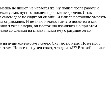
умаешь не пишет, не играется же, ну пошел после работы с
ехал устал, пусть отдохнет, простыл не до меня. И так
на самом деле не сидит он онлайн. Я начала постоянно умолять
ел оправдания. И не знаю началось ли это после того как я
ениям я уже не верю, он постоянно извинялся но при этом
зно со слезами на глазах писала ему о разрыве он со
 Но на душе конечно же тяжело. Скучаю по нему. Но не могу
этим. Но все же нужен совет, что делать??? В тихой панике....