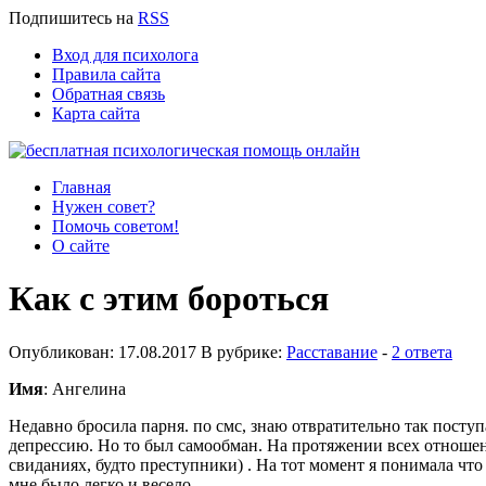
Подпишитесь
на
RSS
Вход для психолога
Правила сайта
Обратная связь
Карта сайта
Главная
Нужен совет?
Помочь советом!
О сайте
Как с этим бороться
Опубликован: 17.08.2017 В рубрике:
Расставание
-
2 ответа
Имя
: Ангелина
Недавно бросила парня. по смс, знаю отвратительно так поступ
депрессию. Но то был самообман. На протяжении всех отношени
свиданиях, будто преступники) . На тот момент я понимала что
мне было легко и весело.