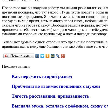
После того как он получил работу мы начали реже видеться, я х
друзьями посидеть, что тут такого. Ну да пусть поедет в горы н
постоянные оправдания. Я начала замечать что он сидит в интер
его уделить мне время, хоть немного перед сном , небольшая пер
сказала что не готова к сексу. Вообщем решила порвать, потом
продолжать себя вести так же) мол да я мало времени тебе удел
смайликами говорил что нужна ему, а потом посреди разговора
Теперь вот думаю с одной стороны что правильно поступила, ве
привязываться к нему еще больше и считаю себя выше того чтоб
Поделиться…
Похожие записи
Как пережить второй развод
Проблемы во взаимоотношениях с мужем
Тягость расставания, привязанность
Выгнала мужа, осталась с ребенком, схожу с