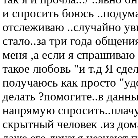
и спросить боюсь ..подум
отслеживаю ..случайно ув
стало..за три года общени
меня ,а если я спрашиваю 
такое любовь "и т.д Я сдел
получаюсь как просто "удо
делать ?помогите..в данн
напрямую спросить..плачу
скрытный человек .из дома
даже его друзья незнают п