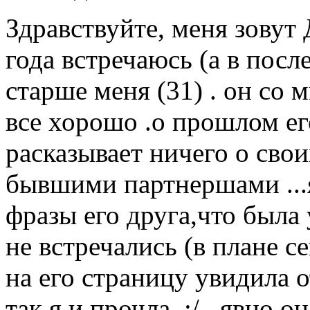
Здравствуйте, меня зовут 
года встречаюсь (а в посл
старше меня (31) . он со 
все хорошо .о прошлом ег
расказывает ничего о сво
бывшими партнершами ...я
фразы его друга,что была 
не встречались (в плане с
на его страницу увидила о
так я и прочла..:/ ..явно 