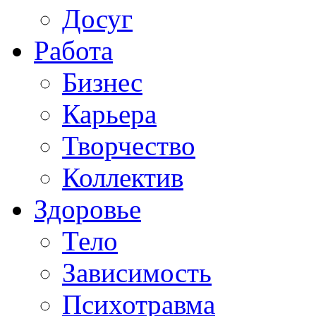
Досуг
Работа
Бизнес
Карьера
Творчество
Коллектив
Здоровье
Тело
Зависимость
Психотравма