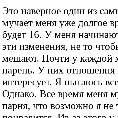
Это наверное один из сам
мучает меня уже долгое вр
будет 16. У меня начинаю
эти изменения, не то чтоб
мешают. Почти у каждой м
парень. У них отношения и
интересует. Я пытаюсь все
Однако. Все время меня му
парня, что возможно я не 
понравится. Из-за этого у