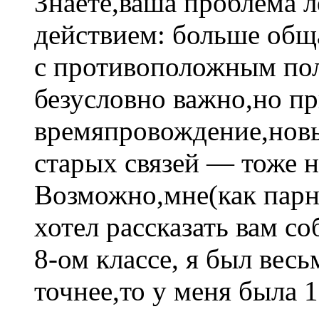
Знаете,ваша проблема 
действием: больше общ
с противоположным пол
безусловно важно,но п
времяпровождение,новы
старых связей — тоже 
Возможно,мне(как парн
хотел рассказать вам с
8-ом классе, я был вес
точнее,то у меня была 1