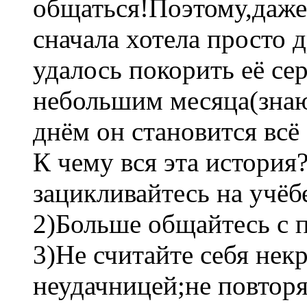
общаться!Поэтому,даже 
сначала хотела просто 
удалось покорить её се
небольшим месяца(знаю
днём он становится всё
К чему вся эта история?
зацикливайтесь на учёб
2)Больше общайтесь с 
3)Не считайте себя нек
неудачницей;не повтор