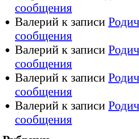
сообщения
Валерий
к записи
Родич
сообщения
Валерий
к записи
Родич
сообщения
Валерий
к записи
Родич
сообщения
Валерий
к записи
Родич
сообщения