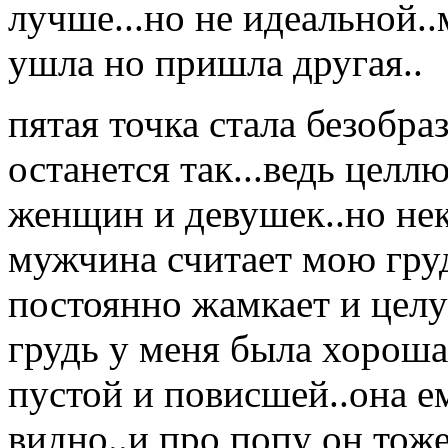
лучше...но не идеальной.
ушла но пришла другая..
пятая точка стала безобра
останется так...ведь целл
женщин и девушек..но нек
мужчина считает мою груд
постоянно жамкает и целуе
грудь у меня была хорошая
пустой и повисшей..она е
видно..и про попу он тож