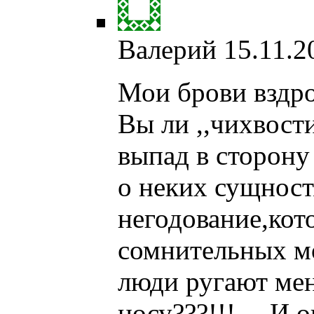
Валерий
15.11.2
Мои брови вздро
Вы ли ,,чихвост
выпад в сторону 
о неких сущност
негодование,кот
сомнительных м
люди ругают мен
носу???!!!… И о