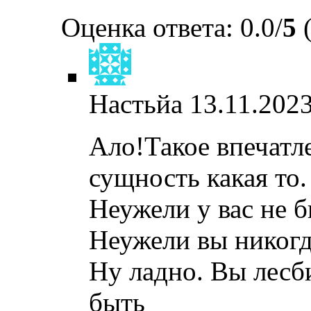
Оценка ответа: 0.0/
5
(
Настьйа
13.11.2023
Ало!Такое впечатл
сущность какая то
Неужели у вас не б
Неужели вы никог
Ну ладно. Вы лесб
быть