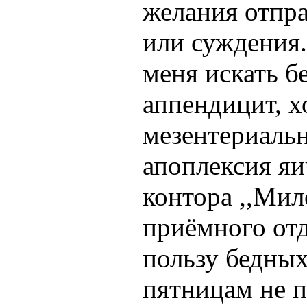
желания отпра
или суждения
меня искать б
аппендицит, х
мезентериальн
апоплексия я
контора ,,Мил
приёмного от
пользу бедны
пятницам не 