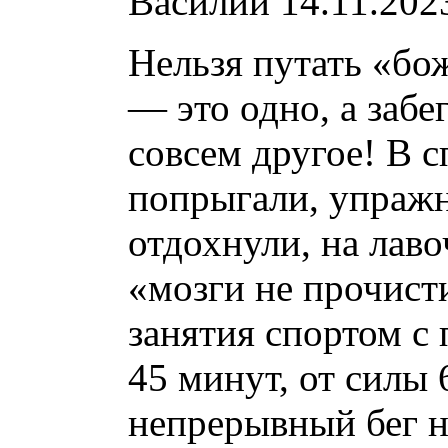
Василий
14.11.202
Нельзя путать «бо
— это одно, а забе
совсем другое! В с
попрыгали, упражн
отдохнули, на лав
«мозги не прочист
занятия спортом с 
45 минут, от силы
непрерывный бег н