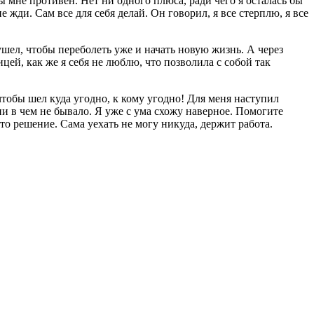
ы мне противен. Нет ни одного плюса, ради чего я осталась бы
 жди. Сам все для себя делай. Он говорил, я все стерплю, я все
 ушел, чтобы переболеть уже и начать новую жизнь. А через
цей, как же я себя не люблю, что позволила с собой так
чтобы шел куда угодно, к кому угодно! Для меня наступил
 ни в чем не бывало. Я уже с ума схожу наверное. Помогите
 то решение. Сама уехать не могу никуда, держит работа.