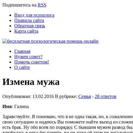
Подпишитесь
на
RSS
Вход для психолога
Правила сайта
Обратная связь
Карта сайта
Главная
Нужен совет?
Помочь советом!
О сайте
Измена мужа
Опубликован: 13.02.2016 В рубрике:
Семья
-
28 ответов
Имя
: Галина
Здравствуйте. Я понимаю, что я не одна такая, но, к сожалению
свою ситуацию и надеюсь Вы поможете найти выход из сложивше
есть брак. Ну обо всем по порядку. С бывшим мужем развод был
влюбилась в него без памяти, но он даже об этом не догадывалс