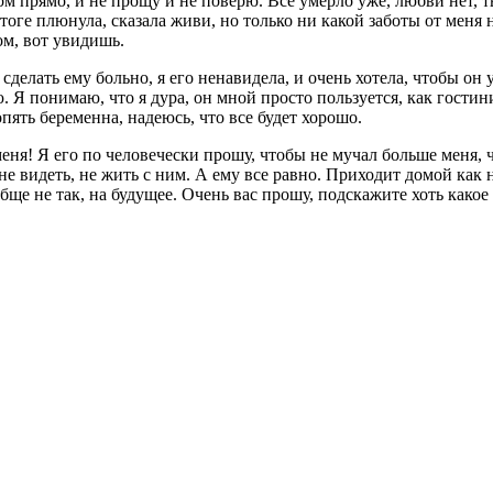
ом прямо, и не прощу и не поверю. Все умерло уже, любви нет, т
тоге плюнула, сказала живи, но только ни какой заботы от меня не
ом, вот увидишь.
 сделать ему больно, я его ненавидела, и очень хотела, чтобы он
 Я понимаю, что я дура, он мной просто пользуется, как гостини
опять беременна, надеюсь, что все будет хорошо.
еня! Я его по человечески прошу, чтобы не мучал больше меня, 
е не видеть, не жить с ним. А ему все равно. Приходит домой как
бще не так, на будущее. Очень вас прошу, подскажите хоть какое