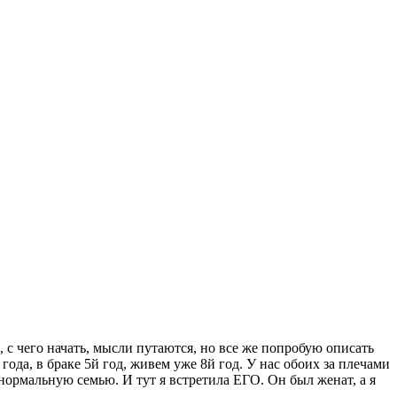
, с чего начать, мысли путаются, но все же попробую описать
да, в браке 5й год, живем уже 8й год. У нас обоих за плечами
 нормальную семью. И тут я встретила ЕГО. Он был женат, а я