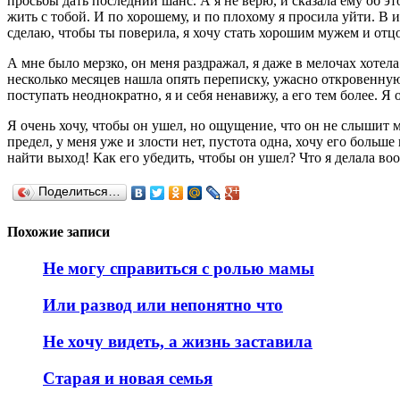
просьбы дать последний шанс. А я не верю, и сказала ему об эт
жить с тобой. И по хорошему, и по плохому я просила уйти. В и
сделаю, чтобы ты поверила, я хочу стать хорошим мужем и отц
А мне было мерзко, он меня раздражал, я даже в мелочах хотела
несколько месяцев нашла опять переписку, ужасно откровенную.
поступать неоднократно, я и себя ненавижу, а его тем более. Я 
Я очень хочу, чтобы он ушел, но ощущение, что он не слышит м
предел, у меня уже и злости нет, пустота одна, хочу его больш
найти выход! Как его убедить, чтобы он ушел? Что я делала воо
Поделиться…
Похожие записи
Не могу справиться с ролью мамы
Или развод или непонятно что
Не хочу видеть, а жизнь заставила
Старая и новая семья