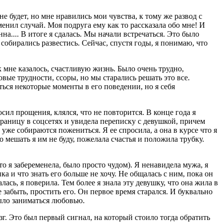
не будет, но мне нравились мои чувства, к тому же развод с
менил случай. Моя подруга ему как то рассказала обо мне! И
нна.... В итоге я сдалась. Мы начали встречаться. Это было
и собирались развестись. Сейчас, спустя годы, я понимаю, что
к мне казалось, счастливую жизнь. Было очень трудно,
овые трудности, ссоры, но мы старались решать это все.
ться некоторые моменты в его поведении, но я себя
сил прощения, клялся, что не повторится. В конце года я
страницу в соцсетях и увидела переписку с девушкой, причем
уже собираются пожениться. Я ее спросила, а она в курсе что я
 Но мешать я им не буду, пожелала счастья и положила трубку.
то я забеременела, было просто чудом). Я ненавидела мужа, я
нка и что знать его больше не хочу. Не общалась с ним, пока он
ась, я поверила. Тем более я знала эту девушку, что она жила в
 забыть, простить его. Он первое время старался. И буквально
было заниматься любовью.
зг. Это был первый сигнал, на который стоило тогда обратить