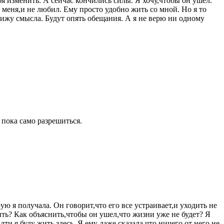
бя изменить. А сейчас кончились силы. Я хочу,чтобы он ушел.
 меня,и не любил. Ему просто удобно жить со мной. Но я то
ижу смысла. Будут опять обещания. А я не верю ни одному
 пока само разрешиться.
ю я получала. Он говорит,что его все устраивает,и уходить не
ить? Как объяснить,чтобы он ушел,что жизни уже не будет? Я
ти,я буду жить здесь. Я ему даже сказала,что ничего от него не