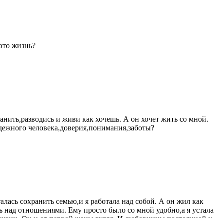
 это жизнь?
нить,разводись и живи как хочешь. А он хочет жить со мной.
 надежного человека,доверия,понимания,заботы?
лась сохранить семью,и я работала над собой. А он жил как
ь над отношениями. Ему просто было со мной удобно,а я устала