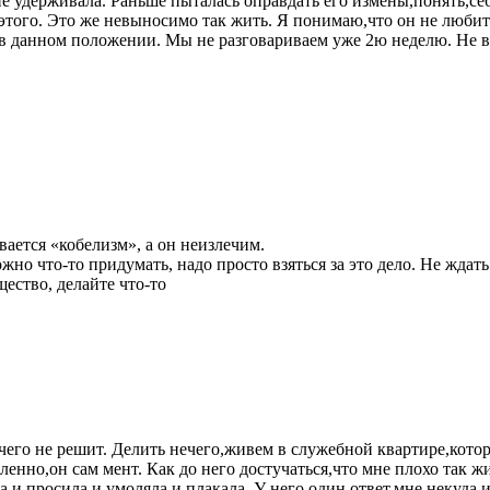
не удерживала. Раньше пыталась оправдать его измены,понять,се
 этого. Это же невыносимо так жить. Я понимаю,что он не любит
 в данном положении. Мы не разговариваем уже 2ю неделю. Не в
ывается «кобелизм», а он неизлечим.
но что-то придумать, надо просто взяться за это дело. Не ждать
ество, делайте что-то
его не решит. Делить нечего,живем в служебной квартире,котору
нно,он сам мент. Как до него достучаться,что мне плохо так ж
,и просила,и умоляла,и плакала. У него один ответ,мне некуда ид