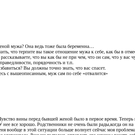
 женой мужа? Она ведь тоже была беременна…
ть, что терпите вы такое отношение мужа к себе, как бы в отмес
рассказываете, что вы как бы не при чем, что он сам, что у вас ч
раведливости, порядочность и т.п.
избавиться? Вы должны точно знать, что вас спасет.
ётесь с вышеописанным, муж сам по себе «отвалится»
Чувство вины перед бывшей женой было в первое время. Теперь н
 нее все хорошо. Родственники не очень были рады,когда он на н
я вообще в этой ситуации больше волнует сейчас моя проблема