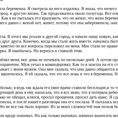
ла беременна. Я смотрела на него издалека. Я знала, что ничего 
город, в другую жизнь. Так продолжалось около полугода. Все из
 Как я не пыталась его вразумить, что он женат, что жена береме
ичего давно с женой нет, живет, потому что она забеременела, он
гла. В итоге мы уехали в другой город, и начали нашу новую, ка
 друг друга. Конечно, когда мы стали жить вместе, начались быт
незаметно он все вопросы переложил на меня. Мне стали не нрави
рка. Я ошибалась. Но вернусь к главной теме.
блял меня, мог дома не ночевать по несколько дней. А потом про
сохранение. Муж уехал в командировку. Как то я залезла на его 
ывает с моим мужем. Она мне сказала, что они давно общаются и 
е закончилось. Я ей сказала, что это все ложь и что я беременна.
болью, я ведь так ждала его (мне врачи ставили бесплодие,и то ч
едующий день я ему написала, что я все знаю, что я потеряла ребе
ько не обещал, клялся, просил прощения, просил дать шанс. Я сдал
писка, и после нашего разговора она его послала. Я пыталась все
 Но не все так было хорошо. Из за моих сложностей нам нельзя 
 он вроде понимал. Но как только выпивал, начинал выносить мо