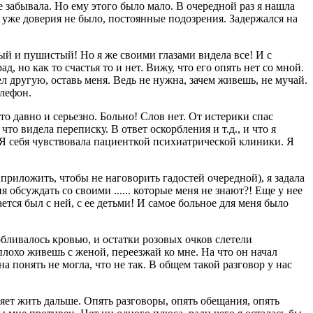
е забывала. Но ему этого было мало. В очередной раз я нашла
о уже доверия не было, постоянные подозрения. Задержался на
лый и пушистый! Но я же своими глазами видела все! И с
д, но как то счастья то и нет. Вижу, что его опять нет со мной.
л другую, оставь меня. Ведь не нужна, зачем живешь, не мучай.
елефон.
то давно и серьезно. Больно! Слов нет. От истерики спас
что видела переписку. В ответ оскорбления и т.д., и что я
е. Я себя чувствовала пациенткой психиатрической клиники. Я
приложить, чтобы не наговорить гадостей очередной), я задала
ня обсуждать со своими ...... которые меня не знают?! Еще у нее
ается был с ней, с ее детьми! И самое больное для меня было
обливалось кровью, и остатки розовых очков слетели
к плохо живешь с женой, переезжай ко мне. На что он начал
а понять не могла, что не так. В общем такой разговор у нас
ляет жить дальше. Опять разговоры, опять обещания, опять