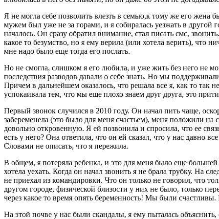
Я не могла себе позволить влезть в семью,к тому же его жена бы
мужем был уже не за горами, и я собиралась уезжать в другой 
началось. Он сразу обратил внимание, стал писать смс, звонить.
какое то безумство, но я ему верила (или хотела верить), что н
мне надо было еще тогда его послать.
Но не смогла, слишком я его любила, и уже жить без него не мо
последствия разводов давали о себе знать. Но мы поддерживали
Причем в дальнейшем оказалось, что решала все я, как то так 
успокаивала тем, что мы еще плохо знаем друг друга, это прити
Первый звонок случился в 2010 году. Он начал пить чаще, оскор
забеременела (это было для меня счастьем), меня положили на 
довольно откровенную. Я ей позвонила и спросила, что ее связ
есть у него? Она ответила, что он ей сказал, что у нас давно вс
Словами не описать, что я пережила.
В общем, я потеряла ребенка, и это для меня было еще большей 
хотела уехать. Когда он начал звонить я не брала трубку. На сл
не приехал из командировки. Что он только не говорил, что тол
другом городе, физической близости у них не было, только пере
через какое то время опять беременность! Мы были счастливы.
На этой почве у нас были скандалы, я ему пыталась объяснить,