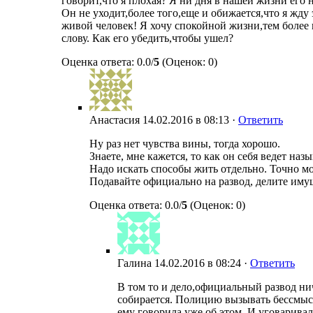
говорит,что я плохая? Я ни дня в нашей жизни его 
Он не уходит,более того,еще и обижается,что я жду
живой человек! Я хочу спокойной жизни,тем более
слову. Как его убедить,чтобы ушел?
Оценка ответа: 0.0/
5
(Оценок: 0)
Анастасия
14.02.2016 в 08:13 ·
Ответить
Ну раз нет чувства вины, тогда хорошо.
Знаете, мне кажется, то как он себя ведет наз
Надо искать способы жить отдельно. Точно мож
Подавайте официально на развод, делите имущ
Оценка ответа: 0.0/
5
(Оценок: 0)
Галина
14.02.2016 в 08:24 ·
Ответить
В том то и дело,официальный развод нич
собирается. Полицию вызывать бессмысле
ему говорила уже об этом. И уговаривала