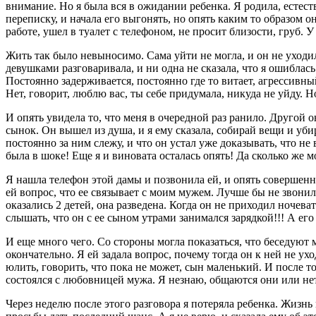
внимание. Но я была вся в ожидании ребенка. Я родила, естеств
переписку, и начала его выгонять, но опять каким то образом 
работе, ушел в туалет с телефоном, не просит близости, груб. 
Жить так было невыносимо. Сама уйти не могла, и он не уходил
девушками разговаривала, и ни одна не сказала, что я ошиблась! 
Постоянно задерживается, постоянно где то витает, агрессивны
Нет, говорит, люблю вас, ты себе придумала, никуда не уйду. Но
И опять увидела то, что меня в очередной раз ранило. Другой о
сынок. Он вышел из душа, и я ему сказала, собирай вещи и убира
постоянно за ним слежу, и что он устал уже доказывать, что н
была в шоке! Еще я и виновата осталась опять! Да сколько же 
Я нашла телефон этой дамы и позвонила ей, и опять совершенно
ей вопрос, что ее связывает с моим мужем. Лучше бы не звонила. 
оказались 2 детей, она разведена. Когда он не приходил ночева
слышать, что он с ее сыном утрами занимался зарядкой!!! А его
И еще много чего. Со стороны могла показаться, что беседуют 
окончательно. Я ей задала вопрос, почему тогда он к ней не ухо
юлить, говорить, что пока не может, сын маленький. И после то
состоялся с любовницей мужа. Я незнаю, общаются они или нет
Через неделю после этого разговора я потеряла ребенка. Жизнь 