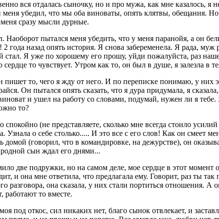
енно вся отдалась сыночку, но и про мужа, как мне казалось, я н
он меня убедил, что мы оба виноваты, опять клятвы, обещания. Н
У меня сразу мысли дурные.
. Наоборот пытался меня убедить, что у меня паранойя, а он бе
2 года назад опять история. Я снова забеременела. Я рада, муж ра
й стал. Я уже по хорошему его прошу, уйди пожалуйста, раз наше
 сердце то чувствует. Утром как то, он был в душе, я залезла в т
н пишет то, чего я жду от него. И по переписке понимаю, у них э
йся. Он пытался опять сказать, что я дура придумала, я сказала, 
е виноват и ушел на работу со словами, подумай, нужен ли я теб
можно то?
 спокойно (не представляете, сколько мне всегда стоило усилий 
Узнала о себе столько..... И это все с его слов! Как он смеет ме
ть домой (говорил, что в командировке, на дежурстве), он оказыв
 родной сын ждал его днями...
мило две подружки, но на самом деле, мое сердце в этот момент 
дит, и она мне ответила, что предлагала ему. Говорит, раз ты та
го разговора, она сказала, у них стали портиться отношения. А он
, работают то вместе.
моя под откос, сил никаких нет, благо сынок отвлекает, и застав