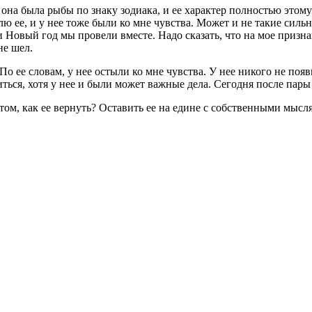
о она была рыбы по знаку зодиака, и ее характер полностью этом
блю ее, и у нее тоже были ко мне чувства. Может и не такие силь
и Новый год мы провели вместе. Надо сказать, что на мое признан
не шел.
По ее словам, у нее остыли ко мне чувства. У нее никого не появ
титься, хотя у нее и были может важные дела. Сегодня после пар
том, как ее вернуть? Оставить ее на едине с собственными мысл