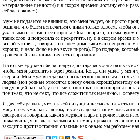
материальные ценности) и в скором времени достану его и разв
сейчас и живем).
Муж не поддается ее влиянию, это меня радует, он просто проп
решили, что будем встречаться с ними только вдвоем, чтобы он
ужасными словами с ее стороны. Она говорила, что мы будем ст
таких слов, я попросила ее прекратить, ну и в скором времени
все обсмотрела, говорила о нашем доме каким-то неприятным то
хорошо, и дело было не во вкусе пирога). Про подарок, который
крошечный знак внимания в этот праздник.
В этот вечер у меня была подруга, я старалась общаться в основ
чтобы меня разозлить и ждет реакции. Когда она ушла, у меня т
стервой. Мой муж всегда был очень бесконфликтным в семье, и 
людям (мои родные относятся к нему очень хорошо),поэтому он 
следующий раз выйдут с нами на контакт, то он попросит остав
понимаю, что не факт, что все сложится так идеально. Посовету
Я для себя решила, что в такой ситуации не смогу ни жить ни т
могу о нем умолчать - летом, после свадьбы я занималась англ
свекрови и говорила, какая я мерзкая тварь и прочие гадости. 
пожалуйста, я не знаю сколько я так смогу прожить, если они о
заходит о противостоянии с такими как она,но мы работаем над
Поделиться…