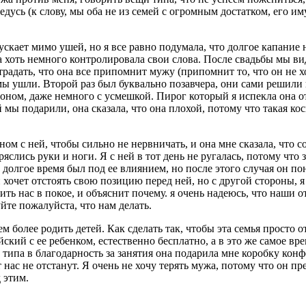
едусь (к слову, мы оба не из семей с огромным достатком, его и
ускает мимо ушей, но я все равно подумала, что долгое капание 
а хоть немного контролировала свои слова. После свадьбы мы вид
радать, что она все припомнит мужу (припомнит то, что он не хо
 мы ушли. Второй раз был буквально позавчера, они сами решили 
ном, даже немного с усмешкой. Пирог который я испекла она отк
 мы подарили, она сказала, что она плохой, потому что такая ко
ном с ней, чтобы сильно не нервничать, и она мне сказала, что с
ряслись руки и ноги. Я с ней в тот день не ругалась, потому что
долгое время был под ее влиянием, но после этого случая он пон
хочет отстоять свою позицию перед ней, но с другой стороны, я м
ить нас в покое, и объяснит почему. я очень надеюсь, что наши 
йте пожалуйста, что нам делать.
ем более родить детей. Как сделать так, чтобы эта семья просто 
ийский с ее ребенком, естественно бесплатно, а в это же самое 
А типа в благодарность за занятия она подарила мне коробку кон
т нас не отстанут. Я очень не хочу терять мужа, потому что он п
 этим.