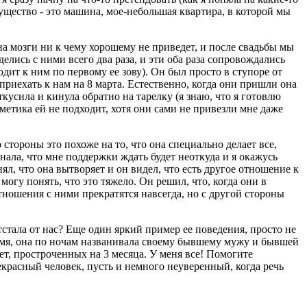
мущество - это машина, мое-небольшая квартира, в которой мы
на мозги ни к чему хорошему не приведет, и после свадьбы мы
елись с ними всего два раза, и эти оба раза сопровождались
дит к ним по первому ее зову). Он был просто в ступоре от
приехать к нам на 8 марта. Естественно, когда они пришли она
усила и кинула обратно на тарелку (я знаю, что я готовлю
сметика ей не подходит, хотя они сами не привезли мне даже
о стороны это похоже на то, что она специально делает все,
 знала, что мне поддержки ждать будет неоткуда и я окажусь
ял, что она вытворяет и он видел, что есть другое отношение к
огу понять, что это тяжело. Он решил, что, когда они в
отношения с ними прекратятся навсегда, но с другой стороны
отстала от нас? Еще один яркий пример ее поведения, просто не
время, она по ночам названивала своему бывшему мужу и бывшей
фет, простроченных на 3 месяца. У меня все! Помогите
рекрасный человек, пусть и немного неуверенный, когда речь