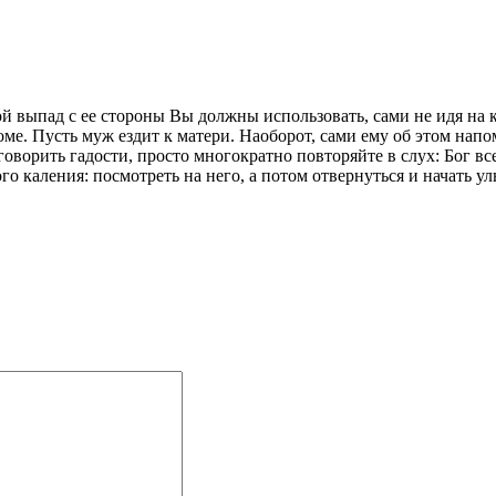
выпад с ее стороны Вы должны использовать, сами не идя на кон
доме. Пусть муж ездит к матери. Наоборот, сами ему об этом на
оворить гадости, просто многократно повторяйте в слух: Бог все
го каления: посмотреть на него, а потом отвернуться и начать улы