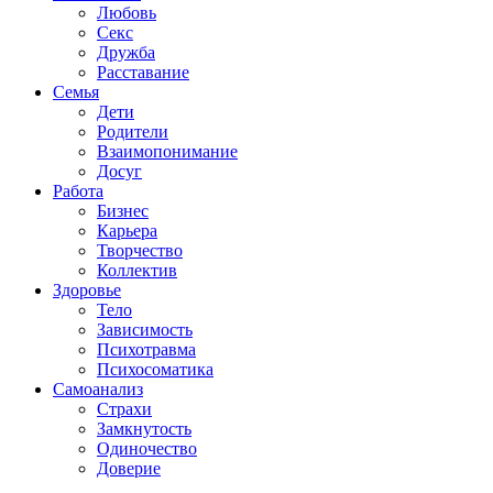
Любовь
Секс
Дружба
Расставание
Семья
Дети
Родители
Взаимопонимание
Досуг
Работа
Бизнес
Карьера
Творчество
Коллектив
Здоровье
Тело
Зависимость
Психотравма
Психосоматика
Самоанализ
Страхи
Замкнутость
Одиночество
Доверие