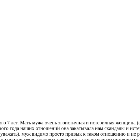
го 7 лет. Мать мужа очень эгоистичная и истеричная женщина (с 
ервого года наших отношений она закатывала нам скандалы и истер
 уважать), муж видимо просто привык к таком отношению и не ре
жа против меня, говорить вещи типа, что не успеем пожениться, я