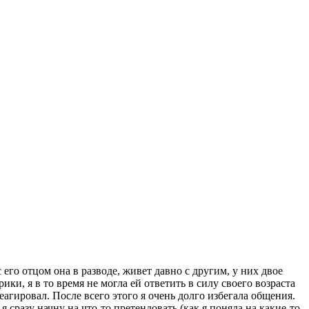
его отцом она в разводе, живет давно с другим, у них двое
ики, я в то время не могла ей ответить в силу своего возраста
агировал. После всего этого я очень долго избегала общения.
 сразу начну на что-то претендовать (как я поняла на какие-то