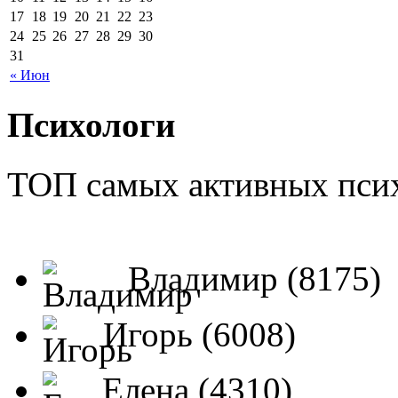
17
18
19
20
21
22
23
24
25
26
27
28
29
30
31
« Июн
Психологи
ТОП самых активных псих
Владимир (8175)
Игорь (6008)
Елена (4310)