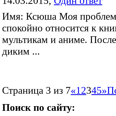
14.03.2015,
Один ответ
Имя: Ксюша Моя проблема 
спокойно относится к кни
мультикам и аниме. После
диким ...
Страница 3 из 7
«
1
2
3
4
5
»
П
Поиск по сайту: