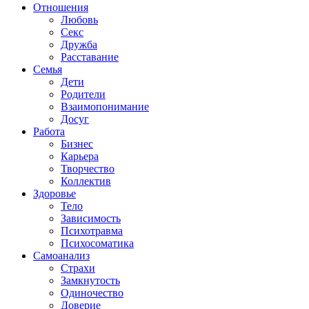
Отношения
Любовь
Секс
Дружба
Расставание
Семья
Дети
Родители
Взаимопонимание
Досуг
Работа
Бизнес
Карьера
Творчество
Коллектив
Здоровье
Тело
Зависимость
Психотравма
Психосоматика
Самоанализ
Страхи
Замкнутость
Одиночество
Доверие