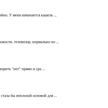
йно. У меня начинается кашель ...
вости, телевизор, нормально по ...
орить "нет" прямо и сра ...
стала бы неплохой основой для ...