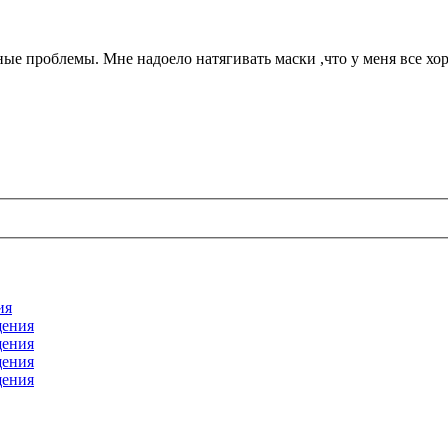
е проблемы. Мне надоело натягивать маски ,что у меня все хор
ия
щения
щения
щения
щения