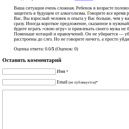
Ваша ситуация очень сложная. Ребенок в возрасте половог
защитить в будущем от алкоголизма. Говорите все время р
Вас. Вы взрослый человек и опыта у Вас больше, чем у в
сразу. Иногда короткое предложение, сказанное в нужны
будите играть «свою игру» и привлекать своего мужа не б
Поменьше нотаций и нравоучений. Он не убирается — убер
расстроены до слез. Но не говорите ничего, а просто уйд
Оценка ответа: 0.0/
5
(Оценок: 0)
Оставить комментарий
Имя
*
Email
(не публикуется)*