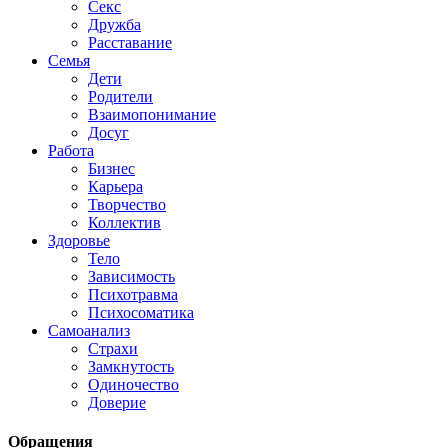
Секс
Дружба
Расставание
Семья
Дети
Родители
Взаимопонимание
Досуг
Работа
Бизнес
Карьера
Творчество
Коллектив
Здоровье
Тело
Зависимость
Психотравма
Психосоматика
Самоанализ
Страхи
Замкнутость
Одиночество
Доверие
Обращения