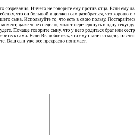
о созревания. Ничего не говорите ему против отца. Если ему дал
ебенку, что он большой и должен сам разобраться, что хорошо и 
ашего сына. Используйте то, что есть в свою пользу. Постарайте
й момент, даже через неделю, может перечеркнуть в одну секунд
удете. Почаще говорите сыну, что у него родиться брат или сест
итесь сами. Если Вы добьетесь, что ему станет стыдно, то счит
ите. Ваш сын уже все прекрасно понимает.